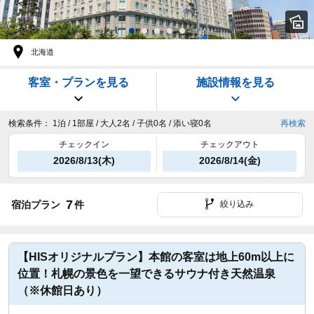
北海道
客室・プランを見る
施設情報を見る
検索条件：
1泊 / 1部屋 / 大人2名 / 子供0名 / 添い寝0名
再検索
チェックイン
チェックアウト
2026/8/13(木)
2026/8/14(金)
7
宿泊プラン
件
絞り込み
【HISオリジナルプラン】本館の客室は地上60m以上に
位置！札幌の景色を一望できるサウナ付き天然温泉
（※休館日あり）