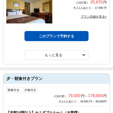
35,970
円
（1泊/1室）
大人1人あたり： 17,990 円
プラン詳細を見る>
このプランで予約する
もっと見る
夕・朝食付きプラン
朝食付き
夕食付き
79,000
178,000
円～
円
（1泊/1室）
大人1人あたり： 39,500 円～ 89,000円
【本館16階以上】セミダブルルーム（※禁煙）