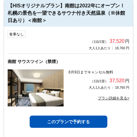
【HISオリジナルプラン】南館は2022年にオープン！
札幌の景色を一望できるサウナ付き天然温泉（※休館
日あり）＜南館＞
食事なし
37,520
円
（1泊/1室）
大人1人あたり： 18,760 円
南館 サウスツイン（禁煙）
8月9日までキャンセル無料
37,520
円
（1泊/1室）
大人1人あたり： 18,760 円
プラン詳細を見る>
このプランで予約する