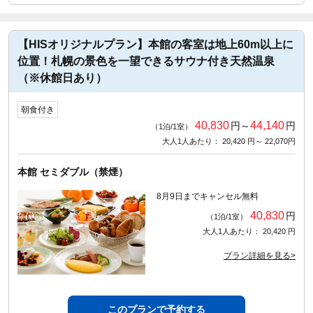
【HISオリジナルプラン】本館の客室は地上60m以上に
位置！札幌の景色を一望できるサウナ付き天然温泉
（※休館日あり）
朝食付き
40,830
44,140
円～
円
（1泊/1室）
大人1人あたり： 20,420 円～ 22,070円
本館 セミダブル（禁煙）
8月9日までキャンセル無料
40,830
円
（1泊/1室）
大人1人あたり： 20,420 円
プラン詳細を見る>
このプランで予約する