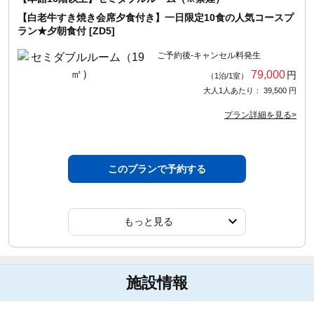
【白老牛すき焼き会席夕食付き】一日限定10食の人気コースプ
ラン★夕朝食付 [ZD5]
ご予約後-キャンセル料発生
79,000
円
（1泊/1室）
大人1人あたり： 39,500 円
プラン詳細を見る>
このプランで予約する
もっと見る
施設情報