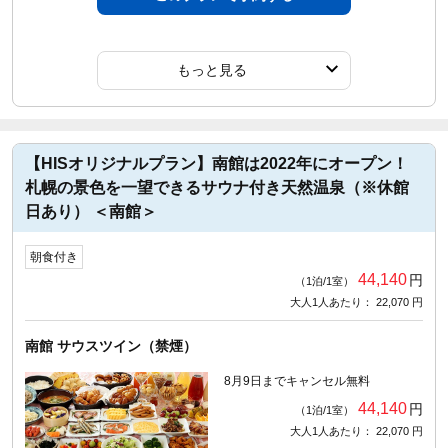
もっと見る
【HISオリジナルプラン】南館は2022年にオープン！
札幌の景色を一望できるサウナ付き天然温泉（※休館
日あり） ＜南館＞
朝食付き
44,140
円
（1泊/1室）
大人1人あたり： 22,070 円
南館 サウスツイン（禁煙）
8月9日までキャンセル無料
44,140
円
（1泊/1室）
大人1人あたり： 22,070 円