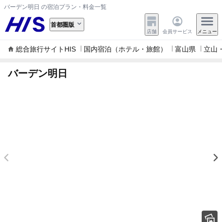
バーデン明日 の宿泊プラン・料金一覧
首都圏版
店舗
会員サービス
メニュー
総合旅行サイトHIS
国内宿泊（ホテル・旅館）
富山県
立山
バーデン明日