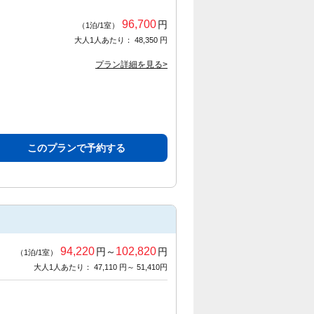
96,700
円
（1泊/1室）
大人1人あたり： 48,350 円
プラン詳細を見る>
このプランで予約する
94,220
102,820
円～
円
（1泊/1室）
大人1人あたり： 47,110 円～ 51,410円