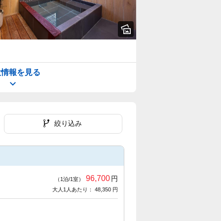
設情報を見る
絞り込み
96,700
円
（1泊/1室）
大人1人あたり： 48,350 円