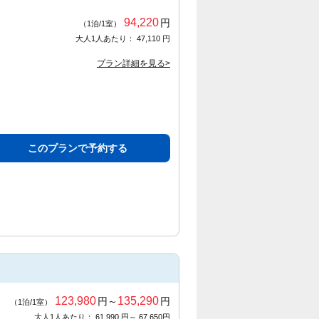
94,220
円
（1泊/1室）
大人1人あたり： 47,110 円
プラン詳細を見る>
このプランで予約する
123,980
135,290
円～
円
（1泊/1室）
大人1人あたり： 61,990 円～ 67,650円