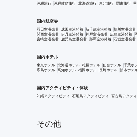
沖縄旅行
沖縄離島旅行
北海道旅行
東北旅行
関東旅行
甲
国内航空券
羽田空港発着
成田空港発着
新千歳空港発着
旭川空港発着
関西空港発着
伊丹空港発着
神戸空港発着
広島空港発着
宮崎空港発着
鹿児島空港発着
那覇空港発着
石垣空港発着
国内ホテル
東京ホテル
北海道ホテル
札幌ホテル
仙台ホテル
千葉ホ
広島ホテル
高知ホテル
福岡ホテル
長崎ホテル
熊本ホテ
国内アクティビティ・体験
沖縄アクティビティ
石垣島アクティビティ
宮古島アクティ
その他