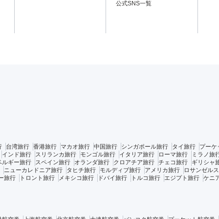
公式SNS一覧
行
台湾旅行
香港旅行
マカオ旅行
中国旅行
シンガポール旅行
タイ旅行
プーケ
インド旅行
スリランカ旅行
モンゴル旅行
イタリア旅行
ローマ旅行
ミラノ旅
ベルギー旅行
スペイン旅行
オランダ旅行
クロアチア旅行
チェコ旅行
ギリシャ
ニューカレドニア旅行
タヒチ旅行
モルディブ旅行
アメリカ旅行
ロサンゼルス
ー旅行
トロント旅行
メキシコ旅行
ドバイ旅行
トルコ旅行
エジプト旅行
ケニ