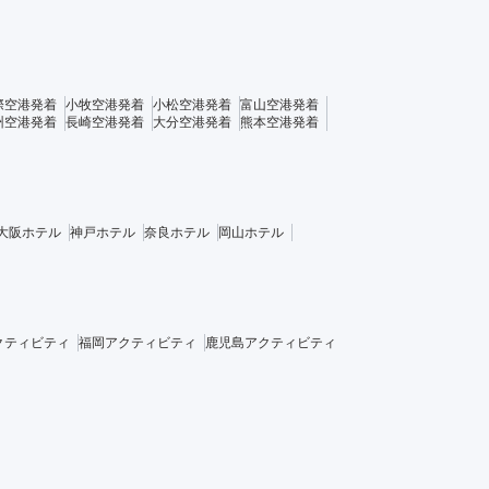
際空港発着
小牧空港発着
小松空港発着
富山空港発着
州空港発着
長崎空港発着
大分空港発着
熊本空港発着
大阪ホテル
神戸ホテル
奈良ホテル
岡山ホテル
クティビティ
福岡アクティビティ
鹿児島アクティビティ