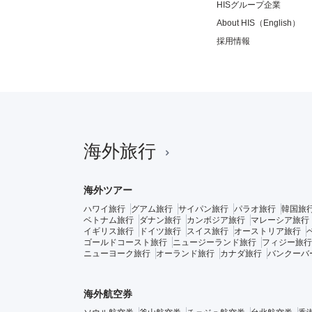
HISグループ企業
About HIS（English）
採用情報
海外旅行
海外ツアー
ハワイ旅行
グアム旅行
サイパン旅行
パラオ旅行
韓国旅
ベトナム旅行
ダナン旅行
カンボジア旅行
マレーシア旅行
イギリス旅行
ドイツ旅行
スイス旅行
オーストリア旅行
ゴールドコースト旅行
ニュージーランド旅行
フィジー旅行
ニューヨーク旅行
オーランド旅行
カナダ旅行
バンクーバ
海外航空券