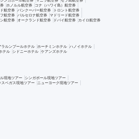
シンガポール航空券
マニラ航空券
セブ島航空券
券
ホノルル航空券
コナ（ハワイ島）航空券
ド航空券
バンクーバー航空券
トロント航空券
フ航空券
バルセロナ航空券
マドリード航空券
ン航空券
オークランド航空券
ドバイ航空券
カイロ航空券
アラルンプールホテル
ホーチミンホテル
ハノイホテル
ホテル
シドニーホテル
ケアンズホテル
ル現地ツアー
シンガポール現地ツアー
ラスベガス現地ツアー
ニューヨーク現地ツアー