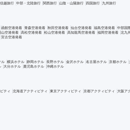
信越旅行
中部・北陸旅行
関西旅行
山陰・山陽旅行
四国旅行
九州旅行
函館空港発着
青森空港発着
秋田空港発着
仙台空港発着
福島空港発着
中部国
岡山空港発着
高松空港発着
松山空港発着
高知龍馬空港発着
福岡空港発着
北九
宮古空港発着
テル
横浜ホテル
静岡ホテル
長野ホテル
金沢ホテル
名古屋ホテル
京都ホテル
ル
大分ホテル
鹿児島ホテル
沖縄ホテル
ビティ
北海道アクティビティ
東京アクティビティ
京都アクティビティ
大阪ア