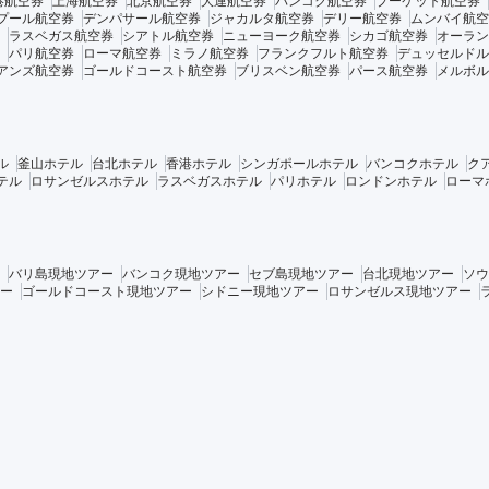
港航空券
上海航空券
北京航空券
大連航空券
バンコク航空券
プーケット航空券
プール航空券
デンパサール航空券
ジャカルタ航空券
デリー航空券
ムンバイ航空
ラスベガス航空券
シアトル航空券
ニューヨーク航空券
シカゴ航空券
オーラン
パリ航空券
ローマ航空券
ミラノ航空券
フランクフルト航空券
デュッセルドル
アンズ航空券
ゴールドコースト航空券
ブリスベン航空券
パース航空券
メルボル
ル
釜山ホテル
台北ホテル
香港ホテル
シンガポールホテル
バンコクホテル
ク
テル
ロサンゼルスホテル
ラスベガスホテル
パリホテル
ロンドンホテル
ローマ
バリ島現地ツアー
バンコク現地ツアー
セブ島現地ツアー
台北現地ツアー
ソウ
ー
ゴールドコースト現地ツアー
シドニー現地ツアー
ロサンゼルス現地ツアー