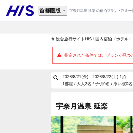
首都圏版
宇奈月温泉 延楽 の宿泊プラン・料金一
総合旅行サイトHIS
国内宿泊（ホテル・
指定された条件では、プランが見つ
2026/8/21(金) - 2026/8/22(土)
1泊
1部屋 / 大人2名 / 子供0名 / 添い寝0名
宇奈月温泉 延楽