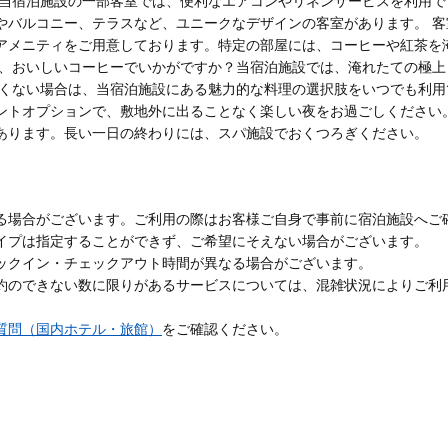
 当宿泊施設の一部客室では、便利なエアコンやリネンサービスを利用でき
やバルコニー、テラスなど、ユニークなデザインの客室があります。 
アメニティをご用意しております。特定の部屋には、コーヒーや紅茶を
は、おいしいコーヒーでいかがですか？当宿泊施設では、淹れたての極
たくない場合は、当宿泊施設にある魅力的な料理の選択肢をいつでも利用
ントオプションで、敷地外に出ることなく楽しい夜をお過ごしください。
あります。長い一日の終わりには、スパ施設でおくつろぎください。
る場合がございます。ご利用の際はお客様ご自身で事前に宿泊施設へご
イプは指定することができず、ご希望にそえない場合がございます。
ックイン・チェックアウト時間が異なる場合がございます。
約のできない数に限りがあるサービスについては、混雑状況によりご利
質問（国内ホテル・旅館）
をご確認ください。