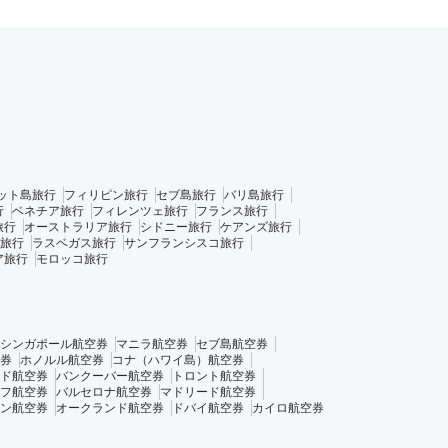
ット島旅行
フィリピン旅行
セブ島旅行
バリ島旅行
行
ベネチア旅行
フィレンツェ旅行
フランス旅行
旅行
オーストラリア旅行
シドニー旅行
ケアンズ旅行
旅行
ラスベガス旅行
サンフランシスコ旅行
ア旅行
モロッコ旅行
シンガポール航空券
マニラ航空券
セブ島航空券
券
ホノルル航空券
コナ（ハワイ島）航空券
ド航空券
バンクーバー航空券
トロント航空券
フ航空券
バルセロナ航空券
マドリード航空券
ン航空券
オークランド航空券
ドバイ航空券
カイロ航空券