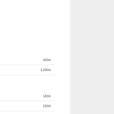
400m
3,290m
160m
230m