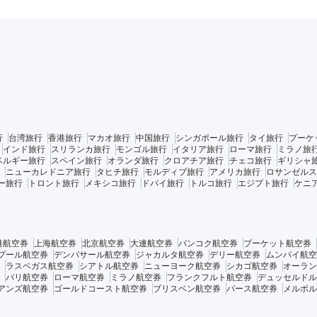
行
台湾旅行
香港旅行
マカオ旅行
中国旅行
シンガポール旅行
タイ旅行
プーケ
インド旅行
スリランカ旅行
モンゴル旅行
イタリア旅行
ローマ旅行
ミラノ旅
ベルギー旅行
スペイン旅行
オランダ旅行
クロアチア旅行
チェコ旅行
ギリシャ
ニューカレドニア旅行
タヒチ旅行
モルディブ旅行
アメリカ旅行
ロサンゼルス
ー旅行
トロント旅行
メキシコ旅行
ドバイ旅行
トルコ旅行
エジプト旅行
ケニ
港航空券
上海航空券
北京航空券
大連航空券
バンコク航空券
プーケット航空券
プール航空券
デンパサール航空券
ジャカルタ航空券
デリー航空券
ムンバイ航空
ラスベガス航空券
シアトル航空券
ニューヨーク航空券
シカゴ航空券
オーラン
パリ航空券
ローマ航空券
ミラノ航空券
フランクフルト航空券
デュッセルドル
アンズ航空券
ゴールドコースト航空券
ブリスベン航空券
パース航空券
メルボル