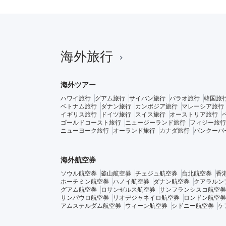
海外旅行
海外ツアー
ハワイ旅行
グアム旅行
サイパン旅行
パラオ旅行
韓国旅
ベトナム旅行
ダナン旅行
カンボジア旅行
マレーシア旅行
イギリス旅行
ドイツ旅行
スイス旅行
オーストリア旅行
ゴールドコースト旅行
ニュージーランド旅行
フィジー旅行
ニューヨーク旅行
オーランド旅行
カナダ旅行
バンクーバ
海外航空券
ソウル航空券
釜山航空券
チェジュ航空券
台北航空券
香
ホーチミン航空券
ハノイ航空券
ダナン航空券
クアラルン
グアム航空券
ロサンゼルス航空券
サンフランシスコ航空券
サンパウロ航空券
リオデジャネイロ航空券
ロンドン航空券
アムステルダム航空券
ウィーン航空券
シドニー航空券
ケ