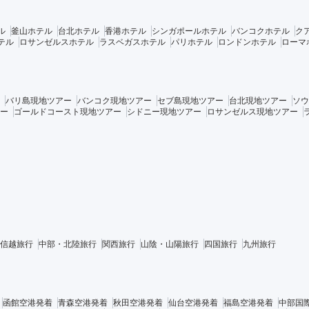
ル
釜山ホテル
台北ホテル
香港ホテル
シンガポールホテル
バンコクホテル
ク
テル
ロサンゼルスホテル
ラスベガスホテル
パリホテル
ロンドンホテル
ローマ
バリ島現地ツアー
バンコク現地ツアー
セブ島現地ツアー
台北現地ツアー
ソウ
ー
ゴールドコースト現地ツアー
シドニー現地ツアー
ロサンゼルス現地ツアー
信越旅行
中部・北陸旅行
関西旅行
山陰・山陽旅行
四国旅行
九州旅行
函館空港発着
青森空港発着
秋田空港発着
仙台空港発着
福島空港発着
中部国