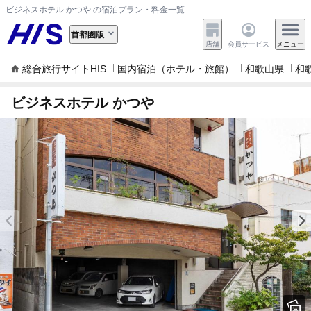
ビジネスホテル かつや の宿泊プラン・料金一覧
首都圏版
店舗
会員サービス
メニュー
総合旅行サイトHIS
国内宿泊（ホテル・旅館）
和歌山県
和
ビジネスホテル かつや