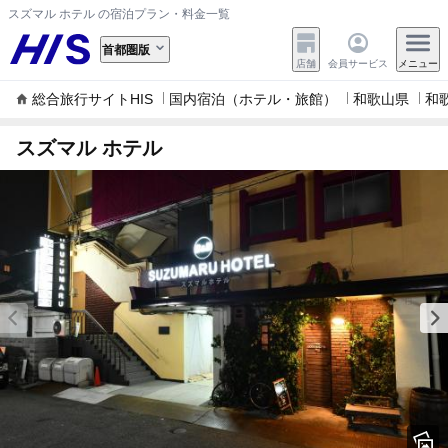
スズマル ホテル の宿泊プラン・料金一覧
首都圏版
店舗
会員サービス
メニュー
総合旅行サイトHIS
国内宿泊（ホテル・旅館）
和歌山県
和
スズマル ホテル