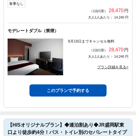
食事なし
28,470
円
（1泊/1室）
大人1人あたり： 14,240 円
モデレートダブル（禁煙）
8月18日までキャンセル無料
28,470
円
（1泊/1室）
大人1人あたり： 14,240 円
プラン詳細を見る>
このプランで予約する
【HISオリジナルプラン】◆連泊割あり◆JR盛岡駅東
口より徒歩約4分！バス・トイレ別のセパレートタイプ