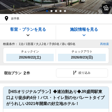
岩手県
客室・プランを見る
施設情報を見る
検索条件：
1泊 / 1部屋 / 大人2名 / 子供0名 / 添い寝0名
再検索
チェックイン
チェックアウト
2026/8/22(土)
2026/8/23(日)
2
宿泊プラン
件
絞り込み
【HISオリジナルプラン】◆連泊割あり◆JR盛岡駅東
口より徒歩約4分！バス・トイレ別のセパレートタイプ
がうれしい2021年開業の好立地ホテル！