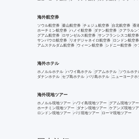
海外航空券
ソウル航空券
釜山航空券
チェジュ航空券
台北航空券
香
ホーチミン航空券
ハノイ航空券
ダナン航空券
クアラルン
グアム航空券
ロサンゼルス航空券
サンフランシスコ航空券
サンパウロ航空券
リオデジャネイロ航空券
ロンドン航空券
アムステルダム航空券
ウィーン航空券
シドニー航空券
ケ
海外ホテル
ホノルルホテル
ハワイ島ホテル
グアムホテル
ソウルホテ
ダナンホテル
セブ島ホテル
バリ島ホテル
ニューヨークホ
海外現地ツアー
ホノルル現地ツアー
ハワイ島現地ツアー
グアム現地ツアー
ホーチミン現地ツアー
ダナン現地ツアー
ケアンズ現地ツア
ロンドン現地ツアー
パリ現地ツアー
ローマ現地ツアー