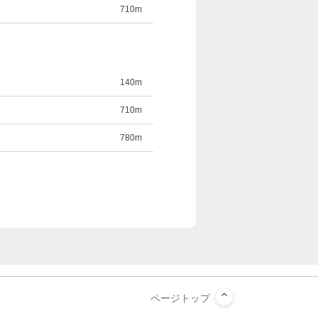
710m
140m
710m
780m