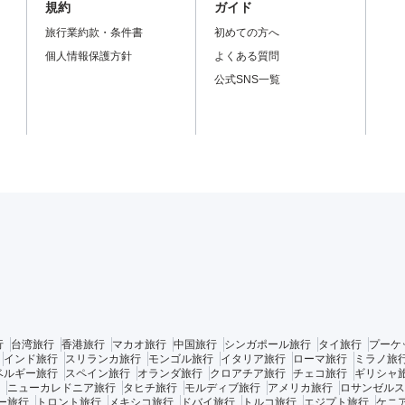
規約
ガイド
旅行業約款・条件書
初めての方へ
個人情報保護方針
よくある質問
公式SNS一覧
行
台湾旅行
香港旅行
マカオ旅行
中国旅行
シンガポール旅行
タイ旅行
プーケ
インド旅行
スリランカ旅行
モンゴル旅行
イタリア旅行
ローマ旅行
ミラノ旅
ベルギー旅行
スペイン旅行
オランダ旅行
クロアチア旅行
チェコ旅行
ギリシャ
ニューカレドニア旅行
タヒチ旅行
モルディブ旅行
アメリカ旅行
ロサンゼルス
ー旅行
トロント旅行
メキシコ旅行
ドバイ旅行
トルコ旅行
エジプト旅行
ケニ