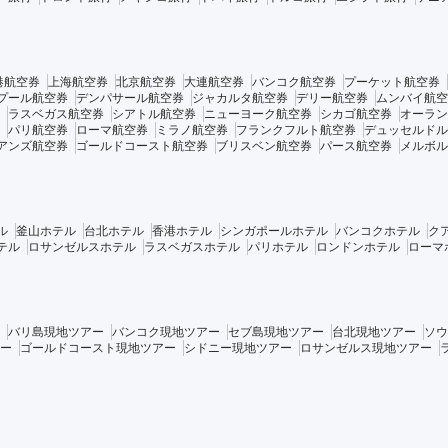
港航空券
上海航空券
北京航空券
大連航空券
バンコク航空券
プーケット航空券
プール航空券
デンパサール航空券
ジャカルタ航空券
デリー航空券
ムンバイ航空
ラスベガス航空券
シアトル航空券
ニューヨーク航空券
シカゴ航空券
オーラン
パリ航空券
ローマ航空券
ミラノ航空券
フランクフルト航空券
デュッセルドル
アンズ航空券
ゴールドコースト航空券
ブリスベン航空券
パース航空券
メルボル
ル
釜山ホテル
台北ホテル
香港ホテル
シンガポールホテル
バンコクホテル
ク
テル
ロサンゼルスホテル
ラスベガスホテル
パリホテル
ロンドンホテル
ローマ
バリ島現地ツアー
バンコク現地ツアー
セブ島現地ツアー
台北現地ツアー
ソウ
ー
ゴールドコースト現地ツアー
シドニー現地ツアー
ロサンゼルス現地ツアー