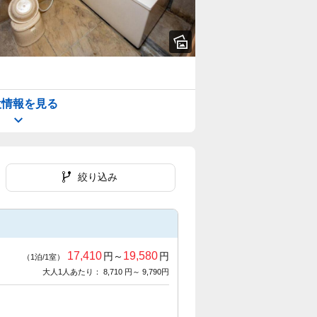
設情報を見る
絞り込み
17,410
19,580
円～
円
（1泊/1室）
大人1人あたり： 8,710 円～ 9,790円