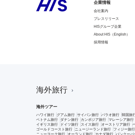
企業情報
会社案内
プレスリリース
HISグループ企業
About HIS（English）
採用情報
海外旅行
海外ツアー
ハワイ旅行
グアム旅行
サイパン旅行
パラオ旅行
韓国旅
ベトナム旅行
ダナン旅行
カンボジア旅行
マレーシア旅行
イギリス旅行
ドイツ旅行
スイス旅行
オーストリア旅行
ゴールドコースト旅行
ニュージーランド旅行
フィジー旅行
ニューヨーク旅行
オーランド旅行
カナダ旅行
バンクーバ