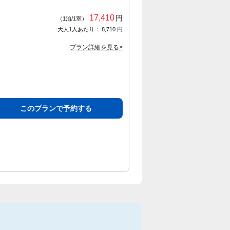
17,410
円
（1泊/1室）
大人1人あたり： 8,710 円
プラン詳細を見る>
このプランで予約する