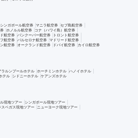
シンガポール航空券
マニラ航空券
セブ島航空券
券
ホノルル航空券
コナ（ハワイ島）航空券
ド航空券
バンクーバー航空券
トロント航空券
フ航空券
バルセロナ航空券
マドリード航空券
ン航空券
オークランド航空券
ドバイ航空券
カイロ航空券
アラルンプールホテル
ホーチミンホテル
ハノイホテル
ホテル
シドニーホテル
ケアンズホテル
ル現地ツアー
シンガポール現地ツアー
ラスベガス現地ツアー
ニューヨーク現地ツアー