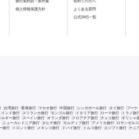
旅行業約款・条件書
初めての方へ
個人情報保護方針
よくある質問
公式SNS一覧
行
台湾旅行
香港旅行
マカオ旅行
中国旅行
シンガポール旅行
タイ旅行
プーケ
インド旅行
スリランカ旅行
モンゴル旅行
イタリア旅行
ローマ旅行
ミラノ旅
ベルギー旅行
スペイン旅行
オランダ旅行
クロアチア旅行
チェコ旅行
ギリシャ
ニューカレドニア旅行
タヒチ旅行
モルディブ旅行
アメリカ旅行
ロサンゼルス
ー旅行
トロント旅行
メキシコ旅行
ドバイ旅行
トルコ旅行
エジプト旅行
ケニ