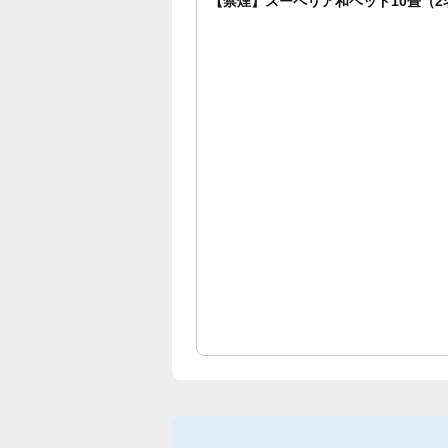
【禁煙】スーペリア和ベッド10畳（2