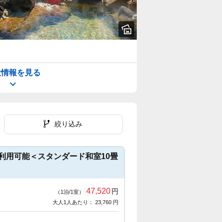
設情報を見る
絞り込み
利用可能＜スタンダード和室10畳
47,520
円
（1泊/1室）
大人1人あたり： 23,760 円