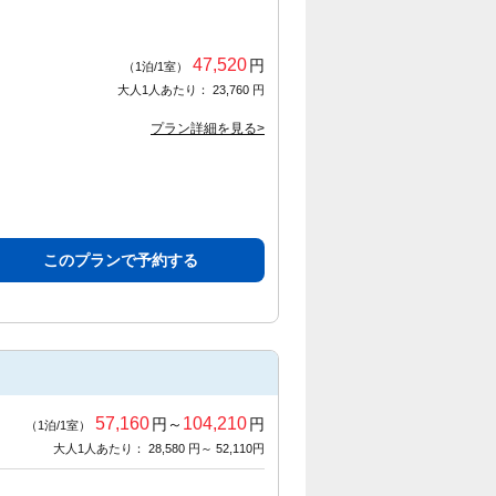
47,520
円
（1泊/1室）
大人1人あたり： 23,760 円
プラン詳細を見る>
このプランで予約する
57,160
104,210
円～
円
（1泊/1室）
大人1人あたり： 28,580 円～ 52,110円