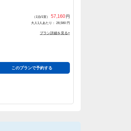
57,160
円
（1泊/1室）
大人1人あたり： 28,580 円
プラン詳細を見る>
このプランで予約する