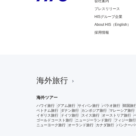
会社案内
プレスリリース
HISグループ企業
About HIS（English）
採用情報
海外旅行
海外ツアー
ハワイ旅行
グアム旅行
サイパン旅行
パラオ旅行
韓国旅
ベトナム旅行
ダナン旅行
カンボジア旅行
マレーシア旅行
イギリス旅行
ドイツ旅行
スイス旅行
オーストリア旅行
ゴールドコースト旅行
ニュージーランド旅行
フィジー旅行
ニューヨーク旅行
オーランド旅行
カナダ旅行
バンクーバ