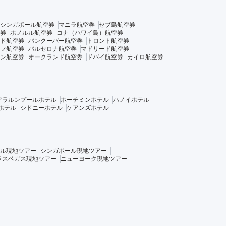
シンガポール航空券
マニラ航空券
セブ島航空券
券
ホノルル航空券
コナ（ハワイ島）航空券
ド航空券
バンクーバー航空券
トロント航空券
フ航空券
バルセロナ航空券
マドリード航空券
ン航空券
オークランド航空券
ドバイ航空券
カイロ航空券
アラルンプールホテル
ホーチミンホテル
ハノイホテル
ホテル
シドニーホテル
ケアンズホテル
ル現地ツアー
シンガポール現地ツアー
ラスベガス現地ツアー
ニューヨーク現地ツアー