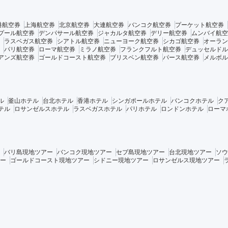
港航空券
上海航空券
北京航空券
大連航空券
バンコク航空券
プーケット航空券
プール航空券
デンパサール航空券
ジャカルタ航空券
デリー航空券
ムンバイ航空
ラスベガス航空券
シアトル航空券
ニューヨーク航空券
シカゴ航空券
オーラン
パリ航空券
ローマ航空券
ミラノ航空券
フランクフルト航空券
デュッセルドル
アンズ航空券
ゴールドコースト航空券
ブリスベン航空券
パース航空券
メルボル
ル
釜山ホテル
台北ホテル
香港ホテル
シンガポールホテル
バンコクホテル
ク
テル
ロサンゼルスホテル
ラスベガスホテル
パリホテル
ロンドンホテル
ローマ
バリ島現地ツアー
バンコク現地ツアー
セブ島現地ツアー
台北現地ツアー
ソウ
ー
ゴールドコースト現地ツアー
シドニー現地ツアー
ロサンゼルス現地ツアー