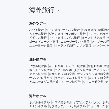
海外旅行
海外ツアー
ハワイ旅行
グアム旅行
サイパン旅行
パラオ旅行
韓国旅
ベトナム旅行
ダナン旅行
カンボジア旅行
マレーシア旅行
イギリス旅行
ドイツ旅行
スイス旅行
オーストリア旅行
ゴールドコースト旅行
ニュージーランド旅行
フィジー旅行
ニューヨーク旅行
オーランド旅行
カナダ旅行
バンクーバ
海外航空券
ソウル航空券
釜山航空券
チェジュ航空券
台北航空券
香
ホーチミン航空券
ハノイ航空券
ダナン航空券
クアラルン
グアム航空券
ロサンゼルス航空券
サンフランシスコ航空券
サンパウロ航空券
リオデジャネイロ航空券
ロンドン航空券
アムステルダム航空券
ウィーン航空券
シドニー航空券
ケ
海外ホテル
ホノルルホテル
ハワイ島ホテル
グアムホテル
ソウルホテ
ダナンホテル
セブ島ホテル
バリ島ホテル
ニューヨークホ