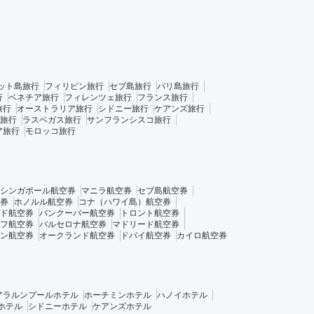
ット島旅行
フィリピン旅行
セブ島旅行
バリ島旅行
行
ベネチア旅行
フィレンツェ旅行
フランス旅行
旅行
オーストラリア旅行
シドニー旅行
ケアンズ旅行
旅行
ラスベガス旅行
サンフランシスコ旅行
ア旅行
モロッコ旅行
シンガポール航空券
マニラ航空券
セブ島航空券
券
ホノルル航空券
コナ（ハワイ島）航空券
ド航空券
バンクーバー航空券
トロント航空券
フ航空券
バルセロナ航空券
マドリード航空券
ン航空券
オークランド航空券
ドバイ航空券
カイロ航空券
アラルンプールホテル
ホーチミンホテル
ハノイホテル
ホテル
シドニーホテル
ケアンズホテル