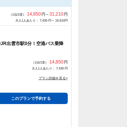
14,850
31,210
円～
円
（1泊/1室）
大人1人あたり： 7,430 円～ 15,610円
JR出雲市駅0分！空港バス乗降
14,850
円
（1泊/1室）
大人1人あたり： 7,430 円
プラン詳細を見る>
このプランで予約する