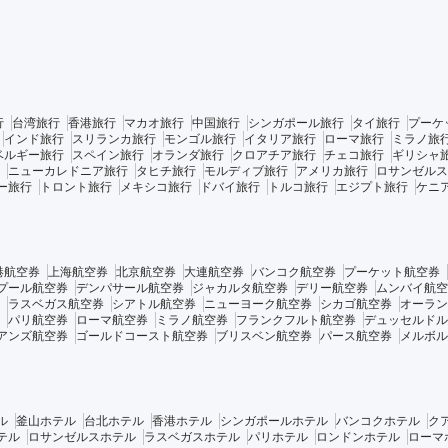
行
台湾旅行
香港旅行
マカオ旅行
中国旅行
シンガポール旅行
タイ旅行
プーケ
インド旅行
スリランカ旅行
モンゴル旅行
イタリア旅行
ローマ旅行
ミラノ旅
ベルギー旅行
スペイン旅行
オランダ旅行
クロアチア旅行
チェコ旅行
ギリシャ
ニューカレドニア旅行
タヒチ旅行
モルディブ旅行
アメリカ旅行
ロサンゼルス
ー旅行
トロント旅行
メキシコ旅行
ドバイ旅行
トルコ旅行
エジプト旅行
ケニ
港航空券
上海航空券
北京航空券
大連航空券
バンコク航空券
プーケット航空券
プール航空券
デンパサール航空券
ジャカルタ航空券
デリー航空券
ムンバイ航空
ラスベガス航空券
シアトル航空券
ニューヨーク航空券
シカゴ航空券
オーラン
パリ航空券
ローマ航空券
ミラノ航空券
フランクフルト航空券
デュッセルドル
アンズ航空券
ゴールドコースト航空券
ブリスベン航空券
パース航空券
メルボル
ル
釜山ホテル
台北ホテル
香港ホテル
シンガポールホテル
バンコクホテル
ク
テル
ロサンゼルスホテル
ラスベガスホテル
パリホテル
ロンドンホテル
ローマ