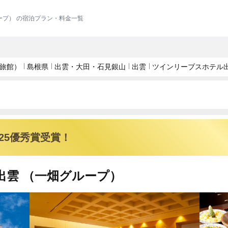
ープ） の宿泊プラン・料金一覧
旅館）
島根県
出雲・大田・石見銀山
出雲
ツインリーブスホテル出
025優秀賞受賞！
出雲 （一畑グループ）