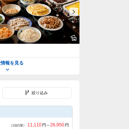
設情報を見る
絞り込み
11,110
26,950
円～
円
（1泊/1室）