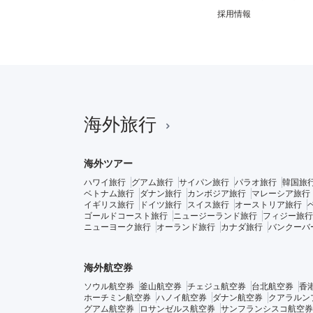
採用情報
海外旅行
海外ツアー
ハワイ旅行
グアム旅行
サイパン旅行
パラオ旅行
韓国旅
ベトナム旅行
ダナン旅行
カンボジア旅行
マレーシア旅行
イギリス旅行
ドイツ旅行
スイス旅行
オーストリア旅行
ゴールドコースト旅行
ニュージーランド旅行
フィジー旅行
ニューヨーク旅行
オーランド旅行
カナダ旅行
バンクーバ
海外航空券
ソウル航空券
釜山航空券
チェジュ航空券
台北航空券
香
ホーチミン航空券
ハノイ航空券
ダナン航空券
クアラルン
グアム航空券
ロサンゼルス航空券
サンフランシスコ航空券