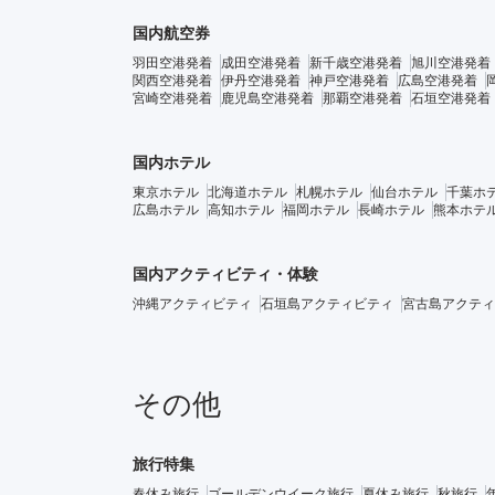
国内航空券
羽田空港発着
成田空港発着
新千歳空港発着
旭川空港発着
関西空港発着
伊丹空港発着
神戸空港発着
広島空港発着
宮崎空港発着
鹿児島空港発着
那覇空港発着
石垣空港発着
国内ホテル
東京ホテル
北海道ホテル
札幌ホテル
仙台ホテル
千葉ホ
広島ホテル
高知ホテル
福岡ホテル
長崎ホテル
熊本ホテ
国内アクティビティ・体験
沖縄アクティビティ
石垣島アクティビティ
宮古島アクティ
その他
旅行特集
春休み旅行
ゴールデンウイーク旅行
夏休み旅行
秋旅行