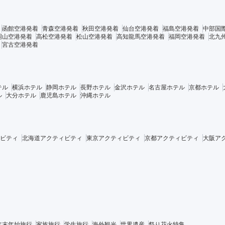
函館空港発着
青森空港発着
秋田空港発着
仙台空港発着
福島空港発着
中部国
岡山空港発着
高松空港発着
松山空港発着
高知龍馬空港発着
福岡空港発着
北九
宮古空港発着
テル
横浜ホテル
静岡ホテル
長野ホテル
金沢ホテル
名古屋ホテル
京都ホテル
ル
大分ホテル
鹿児島ホテル
沖縄ホテル
ビティ
北海道アクティビティ
東京アクティビティ
京都アクティビティ
大阪ア
年末年始旅行
家族旅行
学生旅行
海外観光
世界遺産
祭り花火特集