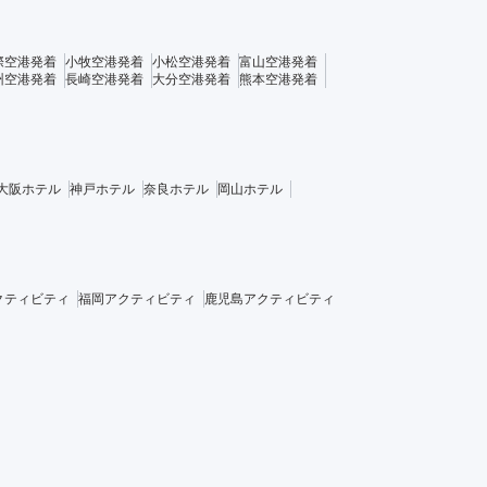
際空港発着
小牧空港発着
小松空港発着
富山空港発着
州空港発着
長崎空港発着
大分空港発着
熊本空港発着
大阪ホテル
神戸ホテル
奈良ホテル
岡山ホテル
クティビティ
福岡アクティビティ
鹿児島アクティビティ