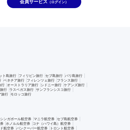
会員サービス
（ログイン）
ット島旅行
フィリピン旅行
セブ島旅行
バリ島旅行
行
ベネチア旅行
フィレンツェ旅行
フランス旅行
旅行
オーストラリア旅行
シドニー旅行
ケアンズ旅行
旅行
ラスベガス旅行
サンフランシスコ旅行
ア旅行
モロッコ旅行
シンガポール航空券
マニラ航空券
セブ島航空券
券
ホノルル航空券
コナ（ハワイ島）航空券
ド航空券
バンクーバー航空券
トロント航空券