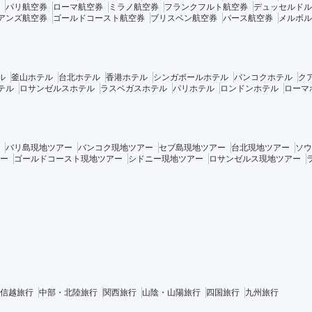
パリ航空券
ローマ航空券
ミラノ航空券
フランクフルト航空券
デュッセルドル
アンズ航空券
ゴールドコースト航空券
ブリスベン航空券
パース航空券
メルボル
ル
釜山ホテル
台北ホテル
香港ホテル
シンガポールホテル
バンコクホテル
ク
テル
ロサンゼルスホテル
ラスベガスホテル
パリホテル
ロンドンホテル
ローマ
バリ島現地ツアー
バンコク現地ツアー
セブ島現地ツアー
台北現地ツアー
ソウ
ー
ゴールドコースト現地ツアー
シドニー現地ツアー
ロサンゼルス現地ツアー
信越旅行
中部・北陸旅行
関西旅行
山陰・山陽旅行
四国旅行
九州旅行