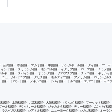
行
台湾旅行
香港旅行
マカオ旅行
中国旅行
シンガポール旅行
タイ旅行
プーケ
インド旅行
スリランカ旅行
モンゴル旅行
イタリア旅行
ローマ旅行
ミラノ旅
ベルギー旅行
スペイン旅行
オランダ旅行
クロアチア旅行
チェコ旅行
ギリシャ
ニューカレドニア旅行
タヒチ旅行
モルディブ旅行
アメリカ旅行
ロサンゼルス
ー旅行
トロント旅行
メキシコ旅行
ドバイ旅行
トルコ旅行
エジプト旅行
ケニ
港航空券
上海航空券
北京航空券
大連航空券
バンコク航空券
プーケット航空券
プール航空券
デンパサール航空券
ジャカルタ航空券
デリー航空券
ムンバイ航空
ラスベガス航空券
シアトル航空券
ニューヨーク航空券
シカゴ航空券
オーラン