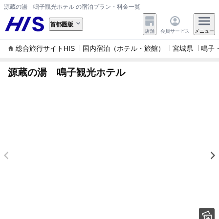
源蔵の湯 鳴子観光ホテル の宿泊プラン・料金一覧
首都圏版
店舗
会員サービス
メニュー
総合旅行サイトHIS
国内宿泊（ホテル・旅館）
宮城県
鳴子
源蔵の湯 鳴子観光ホテル