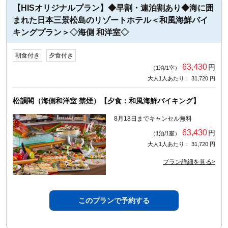
【HISオリジナルプラン】◆早割・連泊割あり◆海に囲
まれた日本三景松島のリゾートホテル＜和風海鮮バイ
キングプラン＞◇海側 和洋室◇
朝食付き
夕食付き
63,430
円
（1泊/1室）
大人1人あたり： 31,720 円
松韻閣（海側和洋室 禁煙）【夕食：和風海鮮バイキング】
8月18日までキャンセル無料
63,430
円
（1泊/1室）
大人1人あたり： 31,720 円
プラン詳細を見る>
このプランで予約する