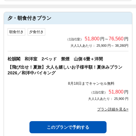
夕・朝食付きプラン
朝食付き
夕食付き
51,800
76,560
円～
円
（1泊/1室）
大人1人あたり： 25,900 円～ 38,280円
松韻閣 和洋室 2ベッド 禁煙 山側 6畳＋洋間
【飛び出せ！夏旅】大人も嬉しいお子様半額！夏休みプラン
2026／和洋中バイキング
8月18日までキャンセル無料
51,800
円
（1泊/1室）
大人1人あたり： 25,900 円
プラン詳細を見る>
このプランで予約する