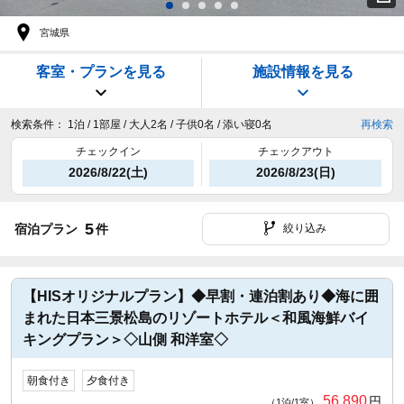
宮城県
客室・プランを見る
施設情報を見る
検索条件：
1泊 / 1部屋 / 大人2名 / 子供0名 / 添い寝0名
再検索
チェックイン
チェックアウト
2026/8/22(土)
2026/8/23(日)
5
宿泊プラン
件
絞り込み
【HISオリジナルプラン】◆早割・連泊割あり◆海に囲
まれた日本三景松島のリゾートホテル＜和風海鮮バイ
キングプラン＞◇山側 和洋室◇
朝食付き
夕食付き
56,890
円
（1泊/1室）