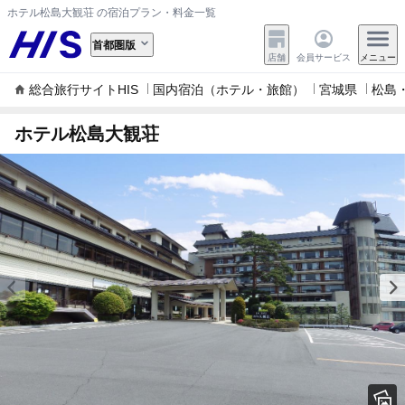
ホテル松島大観荘 の宿泊プラン・料金一覧
首都圏版
店舗
会員サービス
メニュー
総合旅行サイトHIS
国内宿泊（ホテル・旅館）
宮城県
松島
ホテル松島大観荘