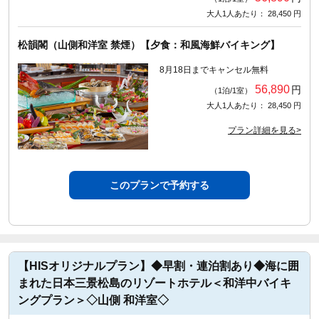
大人1人あたり： 28,450 円
松韻閣（山側和洋室 禁煙）【夕食：和風海鮮バイキング】
8月18日までキャンセル無料
56,890
円
（1泊/1室）
大人1人あたり： 28,450 円
プラン詳細を見る>
このプランで予約する
【HISオリジナルプラン】◆早割・連泊割あり◆海に囲
まれた日本三景松島のリゾートホテル＜和洋中バイキ
ングプラン＞◇山側 和洋室◇