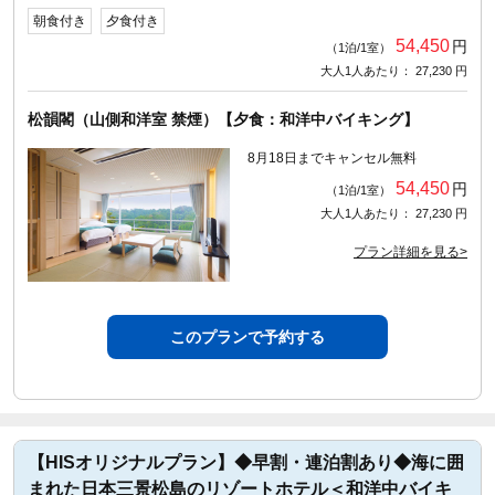
朝食付き
夕食付き
54,450
円
（1泊/1室）
大人1人あたり： 27,230 円
松韻閣（山側和洋室 禁煙）【夕食：和洋中バイキング】
8月18日までキャンセル無料
54,450
円
（1泊/1室）
大人1人あたり： 27,230 円
プラン詳細を見る>
このプランで予約する
【HISオリジナルプラン】◆早割・連泊割あり◆海に囲
まれた日本三景松島のリゾートホテル＜和洋中バイキ