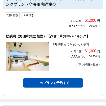
ングプラン＞◇海側 和洋室◇
朝食付き
夕食付き
61,000
円
（1泊/1室）
大人1人あたり： 30,500 円
松韻閣（海側和洋室 禁煙）【夕食：和洋中バイキング】
8月18日までキャンセル無料
61,000
円
（1泊/1室）
大人1人あたり： 30,500 円
プラン詳細を見る>
このプランで予約する