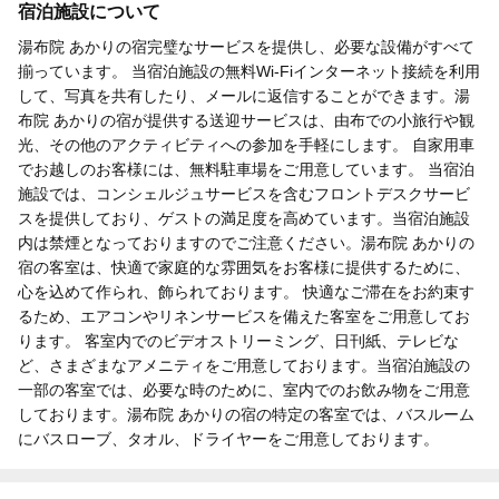
宿泊施設について
湯布院 あかりの宿完璧なサービスを提供し、必要な設備がすべて
揃っています。 当宿泊施設の無料Wi-Fiインターネット接続を利用
して、写真を共有したり、メールに返信することができます。湯
布院 あかりの宿が提供する送迎サービスは、由布での小旅行や観
光、その他のアクティビティへの参加を手軽にします。 自家用車
でお越しのお客様には、無料駐車場をご用意しています。 当宿泊
施設では、コンシェルジュサービスを含むフロントデスクサービ
スを提供しており、ゲストの満足度を高めています。当宿泊施設
内は禁煙となっておりますのでご注意ください。湯布院 あかりの
宿の客室は、快適で家庭的な雰囲気をお客様に提供するために、
心を込めて作られ、飾られております。 快適なご滞在をお約束す
るため、エアコンやリネンサービスを備えた客室をご用意してお
ります。 客室内でのビデオストリーミング、日刊紙、テレビな
ど、さまざまなアメニティをご用意しております。当宿泊施設の
一部の客室では、必要な時のために、室内でのお飲み物をご用意
しております。湯布院 あかりの宿の特定の客室では、バスルーム
にバスローブ、タオル、ドライヤーをご用意しております。