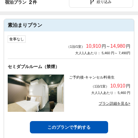
2
宿泊プラン
件
絞り込み
素泊まりプラン
食事なし
10,910
14,980
円～
円
（1泊/1室）
大人1人あたり： 5,460 円～ 7,490円
セミダブルルーム（禁煙）
ご予約後-キャンセル料発生
10,910
円
（1泊/1室）
大人1人あたり： 5,460 円
プラン詳細を見る>
このプランで予約する