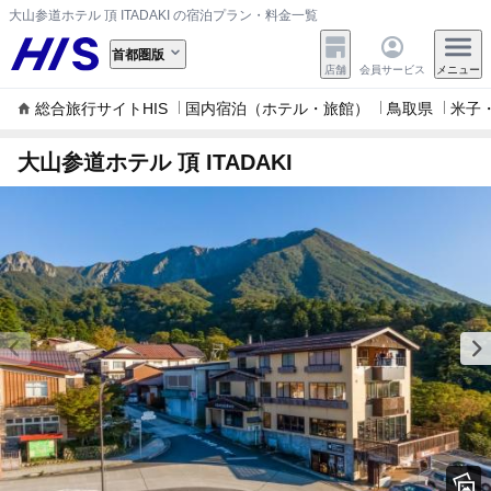
大山参道ホテル 頂 ITADAKI の宿泊プラン・料金一覧
首都圏版
店舗
会員サービス
メニュー
総合旅行サイトHIS
国内宿泊（ホテル・旅館）
鳥取県
米子
大山参道ホテル 頂 ITADAKI