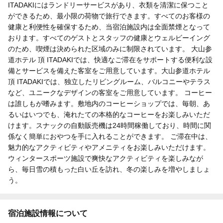
ITADAKIにはランドリーサービスがあり、衣類を清潔に保つこと
ができるため、最小限の荷物で旅行できます。すべてのお客様の
健康と利便性を確保するため、当宿泊施設内は全面禁煙となって
おります。すべてのゲストとスタッフの健康とウェルビーイング
のため、喫煙は決められた区域のみに制限されています。 大山参
道ホテル 頂 ITADAKIでは、快適なご滞在をサポートする便利な設
備とサービスを備えた客室をご用意しています。大山参道ホテル
頂 ITADAKIでは、独立したリビングルーム、バルコニーやテラス
など、ユニークなデザインの客室をご用意しています。 コーヒー
は誰しもが嗜みます。敷地内のコーヒーショップでは、毎朝、あ
るいはいつでも、淹れたての本格的なコーヒーをお楽しみいただ
けます。スナックの自動販売機は24時間稼働しており、時間に関
係なく簡単におやつを手に入れることができます。 ご滞在中は、
魅力的なアクティビティやアメニティをお楽しみいただけます。
ウィンタースポーツ施設で爽快なアクティビティを楽しみなが
ら、毎日雪の積もった白い丘を訪れ、冬の楽しみを増やしましょ
う。
宿泊施設情報について