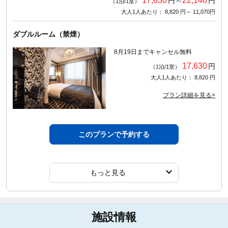
17,630
22,140
円～
円
（1泊/1室）
大人1人あたり： 8,820 円～ 11,070円
ダブルルーム（禁煙）
8月19日までキャンセル無料
17,630
円
（1泊/1室）
大人1人あたり： 8,820 円
プラン詳細を見る>
このプランで予約する
もっと見る
施設情報