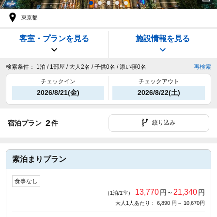
東京都
客室・プランを見る
施設情報を見る
検索条件：
1泊 / 1部屋 / 大人2名 / 子供0名 / 添い寝0名
再検索
チェックイン
チェックアウト
2026/8/21(金)
2026/8/22(土)
2
宿泊プラン
件
絞り込み
素泊まりプラン
食事なし
13,770
21,340
円～
円
（1泊/1室）
大人1人あたり： 6,890 円～ 10,670円