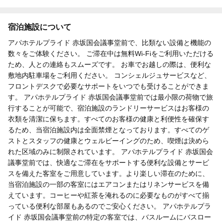
宿泊施設について
アパホテルプライド 赤坂国会議事堂前で、比類ない設備と機能の
数々をご体験ください。 ご滞在中は無料Wi-Fiをご利用いただける
ため、人との連絡もスムーズです。 お車でお越しの際は、便利な
敷地内駐車場をご利用ください。 コンシェルジュサービスなど、
フロントデスクで必要なサポートをいつでも受けることができま
す。 アパホテルプライド 赤坂国会議事堂前では最小限の荷物で旅
行することが可能で、宿泊施設のランドリーサービスはお客様の
衣類を清潔に保ちます。すべてのお客様の健康と利便性を確保す
るため、当宿泊施設内は全面禁煙となっております。すべてのゲ
ストとスタッフの健康とウェルビーイングのため、喫煙は決めら
れた区域のみに制限されています。 アパホテルプライド 赤坂国会
議事堂前では、快適なご滞在をサポートする便利な設備とサービ
スを備えた客室をご用意しています。より楽しい滞在のために、
当宿泊施設の一部の客室にはエアコンまたはリネンサービスを備
えています。コーヒーや紅茶を淹れるのに必要なものがすべて揃
っている便利な部屋もあるのでご安心ください。 アパホテルプラ
イド 赤坂国会議事堂前の特定の客室では、バスルームにバスロー