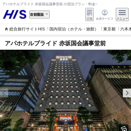
アパホテルプライド 赤坂国会議事堂前 の宿泊プラン・料金一覧
首都圏版
店舗
会員サービス
メニュー
総合旅行サイトHIS
国内宿泊（ホテル・旅館）
東京都
六本
アパホテルプライド 赤坂国会議事堂前