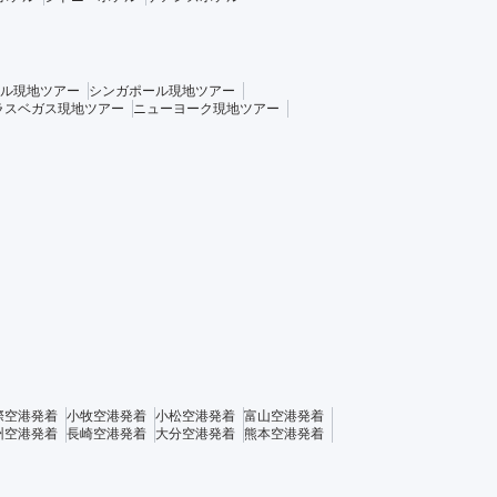
ル現地ツアー
シンガポール現地ツアー
ラスベガス現地ツアー
ニューヨーク現地ツアー
際空港発着
小牧空港発着
小松空港発着
富山空港発着
州空港発着
長崎空港発着
大分空港発着
熊本空港発着