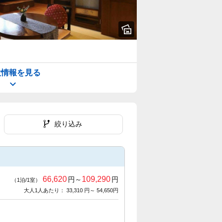
設情報を見る
絞り込み
66,620
109,290
円～
円
（1泊/1室）
大人1人あたり： 33,310 円～ 54,650円