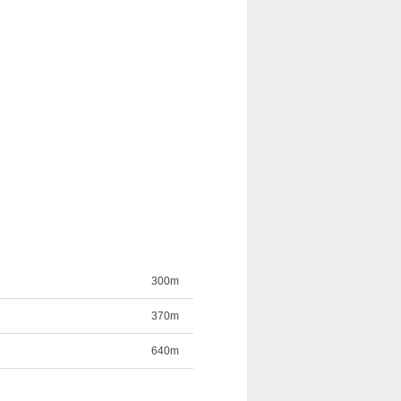
300m
370m
640m