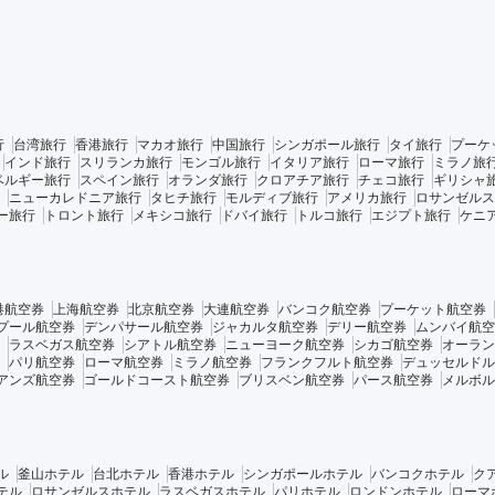
行
台湾旅行
香港旅行
マカオ旅行
中国旅行
シンガポール旅行
タイ旅行
プーケ
インド旅行
スリランカ旅行
モンゴル旅行
イタリア旅行
ローマ旅行
ミラノ旅
ベルギー旅行
スペイン旅行
オランダ旅行
クロアチア旅行
チェコ旅行
ギリシャ
ニューカレドニア旅行
タヒチ旅行
モルディブ旅行
アメリカ旅行
ロサンゼルス
ー旅行
トロント旅行
メキシコ旅行
ドバイ旅行
トルコ旅行
エジプト旅行
ケニ
港航空券
上海航空券
北京航空券
大連航空券
バンコク航空券
プーケット航空券
プール航空券
デンパサール航空券
ジャカルタ航空券
デリー航空券
ムンバイ航空
ラスベガス航空券
シアトル航空券
ニューヨーク航空券
シカゴ航空券
オーラン
パリ航空券
ローマ航空券
ミラノ航空券
フランクフルト航空券
デュッセルドル
アンズ航空券
ゴールドコースト航空券
ブリスベン航空券
パース航空券
メルボル
ル
釜山ホテル
台北ホテル
香港ホテル
シンガポールホテル
バンコクホテル
ク
テル
ロサンゼルスホテル
ラスベガスホテル
パリホテル
ロンドンホテル
ローマ