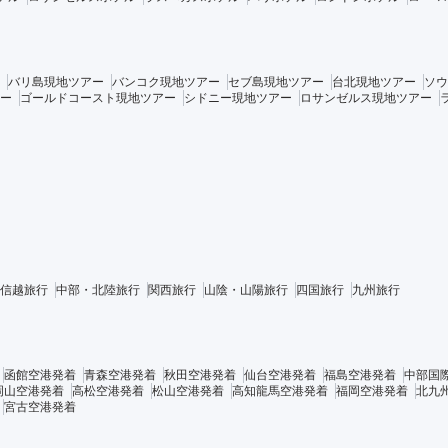
バリ島現地ツアー
バンコク現地ツアー
セブ島現地ツアー
台北現地ツアー
ソウ
ー
ゴールドコースト現地ツアー
シドニー現地ツアー
ロサンゼルス現地ツアー
信越旅行
中部・北陸旅行
関西旅行
山陰・山陽旅行
四国旅行
九州旅行
函館空港発着
青森空港発着
秋田空港発着
仙台空港発着
福島空港発着
中部国
岡山空港発着
高松空港発着
松山空港発着
高知龍馬空港発着
福岡空港発着
北九
宮古空港発着