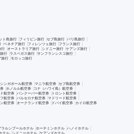
ット島旅行
フィリピン旅行
セブ島旅行
バリ島旅行
行
ベネチア旅行
フィレンツェ旅行
フランス旅行
旅行
オーストラリア旅行
シドニー旅行
ケアンズ旅行
旅行
ラスベガス旅行
サンフランシスコ旅行
ア旅行
モロッコ旅行
シンガポール航空券
マニラ航空券
セブ島航空券
券
ホノルル航空券
コナ（ハワイ島）航空券
ド航空券
バンクーバー航空券
トロント航空券
フ航空券
バルセロナ航空券
マドリード航空券
ン航空券
オークランド航空券
ドバイ航空券
カイロ航空券
アラルンプールホテル
ホーチミンホテル
ハノイホテル
ホテル
シドニーホテル
ケアンズホテル