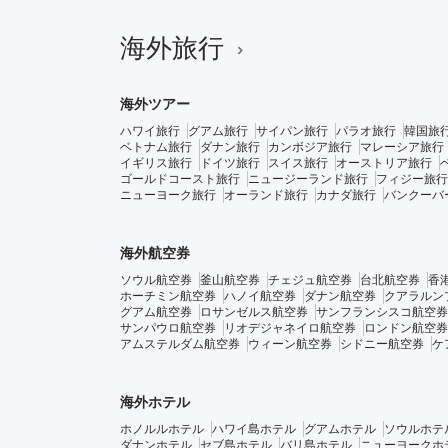
海外旅行
海外ツアー
ハワイ旅行
グアム旅行
サイパン旅行
パラオ旅行
韓国旅
ベトナム旅行
ダナン旅行
カンボジア旅行
マレーシア旅行
イギリス旅行
ドイツ旅行
スイス旅行
オーストリア旅行
ゴールドコースト旅行
ニュージーランド旅行
フィジー旅行
ニューヨーク旅行
オーランド旅行
カナダ旅行
バンクーバ
海外航空券
ソウル航空券
釜山航空券
チェジュ航空券
台北航空券
香
ホーチミン航空券
ハノイ航空券
ダナン航空券
クアラルン
グアム航空券
ロサンゼルス航空券
サンフランシスコ航空券
サンパウロ航空券
リオデジャネイロ航空券
ロンドン航空券
アムステルダム航空券
ウィーン航空券
シドニー航空券
ケ
海外ホテル
ホノルルホテル
ハワイ島ホテル
グアムホテル
ソウルホテ
ダナンホテル
セブ島ホテル
バリ島ホテル
ニューヨークホ