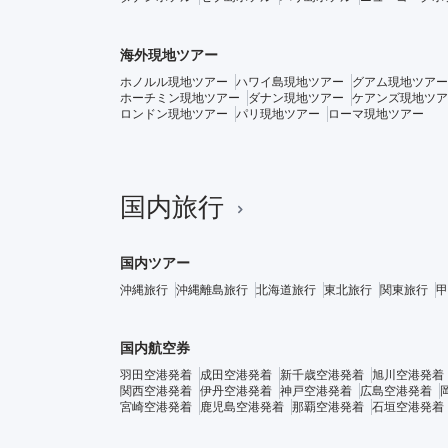
海外現地ツアー
ホノルル現地ツアー
ハワイ島現地ツアー
グアム現地ツアー
ホーチミン現地ツアー
ダナン現地ツアー
ケアンズ現地ツア
ロンドン現地ツアー
パリ現地ツアー
ローマ現地ツアー
国内旅行
国内ツアー
沖縄旅行
沖縄離島旅行
北海道旅行
東北旅行
関東旅行
甲
国内航空券
羽田空港発着
成田空港発着
新千歳空港発着
旭川空港発着
関西空港発着
伊丹空港発着
神戸空港発着
広島空港発着
宮崎空港発着
鹿児島空港発着
那覇空港発着
石垣空港発着