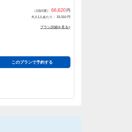
66,620
円
（1泊/1室）
大人1人あたり： 33,310 円
プラン詳細を見る>
このプランで予約する