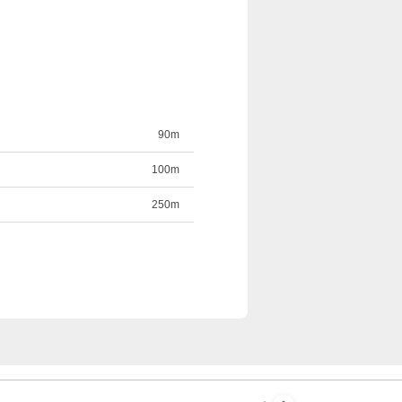
90m
100m
250m