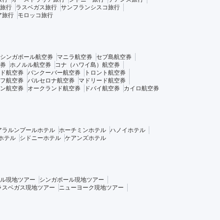
旅行
ラスベガス旅行
サンフランシスコ旅行
ア旅行
モロッコ旅行
シンガポール航空券
マニラ航空券
セブ島航空券
券
ホノルル航空券
コナ（ハワイ島）航空券
ド航空券
バンクーバー航空券
トロント航空券
フ航空券
バルセロナ航空券
マドリード航空券
ン航空券
オークランド航空券
ドバイ航空券
カイロ航空券
アラルンプールホテル
ホーチミンホテル
ハノイホテル
ホテル
シドニーホテル
ケアンズホテル
ル現地ツアー
シンガポール現地ツアー
ラスベガス現地ツアー
ニューヨーク現地ツアー