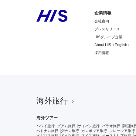
企業情報
会社案内
プレスリリース
HISグループ企業
About HIS（English）
採用情報
海外旅行
海外ツアー
ハワイ旅行
グアム旅行
サイパン旅行
パラオ旅行
韓国旅
ベトナム旅行
ダナン旅行
カンボジア旅行
マレーシア旅行
イギリス旅行
ドイツ旅行
スイス旅行
オーストリア旅行