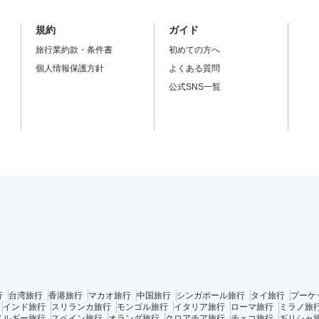
規約
ガイド
旅行業約款・条件書
初めての方へ
個人情報保護方針
よくある質問
公式SNS一覧
行
台湾旅行
香港旅行
マカオ旅行
中国旅行
シンガポール旅行
タイ旅行
プーケ
インド旅行
スリランカ旅行
モンゴル旅行
イタリア旅行
ローマ旅行
ミラノ旅
ベルギー旅行
スペイン旅行
オランダ旅行
クロアチア旅行
チェコ旅行
ギリシャ