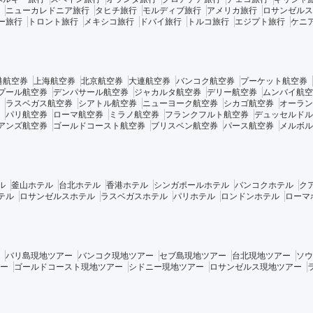
ニューカレドニア旅行
タヒチ旅行
モルディブ旅行
アメリカ旅行
ロサンゼルス
ー旅行
トロント旅行
メキシコ旅行
ドバイ旅行
トルコ旅行
エジプト旅行
ケニ
港航空券
上海航空券
北京航空券
大連航空券
バンコク航空券
プーケット航空券
プール航空券
デンパサール航空券
ジャカルタ航空券
デリー航空券
ムンバイ航空
ラスベガス航空券
シアトル航空券
ニューヨーク航空券
シカゴ航空券
オーラン
パリ航空券
ローマ航空券
ミラノ航空券
フランクフルト航空券
デュッセルドル
アンズ航空券
ゴールドコースト航空券
ブリスベン航空券
パース航空券
メルボル
ル
釜山ホテル
台北ホテル
香港ホテル
シンガポールホテル
バンコクホテル
ク
テル
ロサンゼルスホテル
ラスベガスホテル
パリホテル
ロンドンホテル
ローマ
バリ島現地ツアー
バンコク現地ツアー
セブ島現地ツアー
台北現地ツアー
ソウ
ー
ゴールドコースト現地ツアー
シドニー現地ツアー
ロサンゼルス現地ツアー