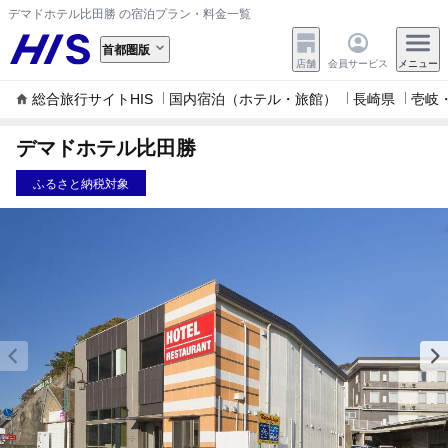
デマドホテル比田勝 の宿泊プラン・料金一覧
首都圏版
店舗
会員サービス
メニュー
総合旅行サイトHIS
国内宿泊（ホテル・旅館）
長崎県
壱岐
デマドホテル比田勝
ふるさと納税対象