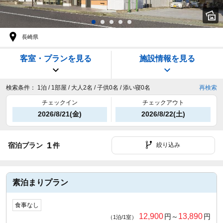
長崎県
客室・プランを見る
施設情報を見る
検索条件：
1泊 / 1部屋 / 大人2名 / 子供0名 / 添い寝0名
再検索
チェックイン
チェックアウト
2026/8/21(金)
2026/8/22(土)
1
宿泊プラン
件
絞り込み
素泊まりプラン
食事なし
12,900
13,890
円～
円
（1泊/1室）