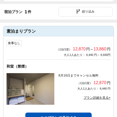
1
宿泊プラン
件
絞り込み
素泊まりプラン
食事なし
12,870
13,860
円～
円
（1泊/1室）
大人1人あたり： 6,440 円～ 6,930円
和室（禁煙）
8月16日までキャンセル無料
12,870
円
（1泊/1室）
大人1人あたり： 6,440 円
プラン詳細を見る>