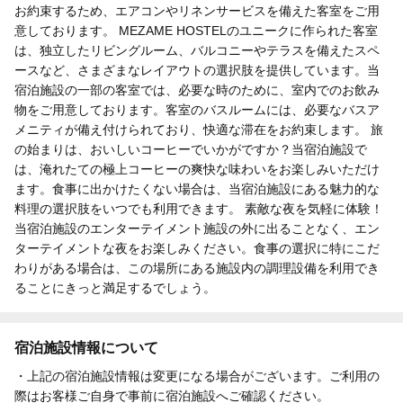
お約束するため、エアコンやリネンサービスを備えた客室をご用
意しております。 MEZAME HOSTELのユニークに作られた客室
は、独立したリビングルーム、バルコニーやテラスを備えたスペ
ースなど、さまざまなレイアウトの選択肢を提供しています。当
宿泊施設の一部の客室では、必要な時のために、室内でのお飲み
物をご用意しております。客室のバスルームには、必要なバスア
メニティが備え付けられており、快適な滞在をお約束します。 旅
の始まりは、おいしいコーヒーでいかがですか？当宿泊施設で
は、淹れたての極上コーヒーの爽快な味わいをお楽しみいただけ
ます。食事に出かけたくない場合は、当宿泊施設にある魅力的な
料理の選択肢をいつでも利用できます。 素敵な夜を気軽に体験！
当宿泊施設のエンターテイメント施設の外に出ることなく、エン
ターテイメントな夜をお楽しみください。食事の選択に特にこだ
わりがある場合は、この場所にある施設内の調理設備を利用でき
ることにきっと満足するでしょう。
宿泊施設情報について
・上記の宿泊施設情報は変更になる場合がございます。ご利用の
際はお客様ご自身で事前に宿泊施設へご確認ください。