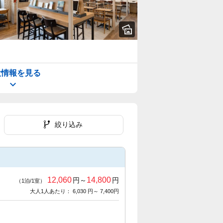
設情報を見る
絞り込み
12,060
14,800
円～
円
（1泊/1室）
大人1人あたり： 6,030 円～ 7,400円