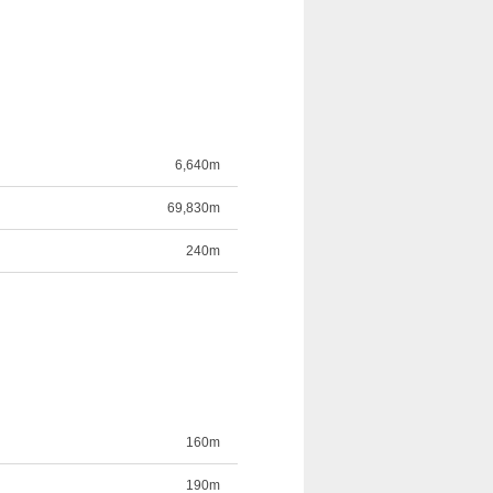
6,640m
69,830m
240m
160m
190m