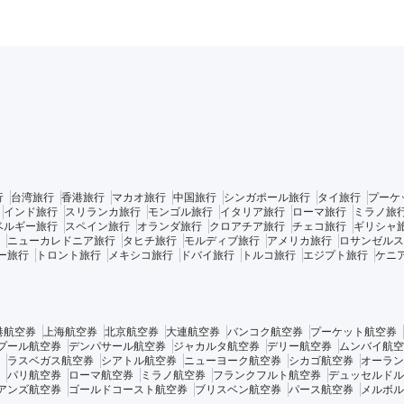
行
台湾旅行
香港旅行
マカオ旅行
中国旅行
シンガポール旅行
タイ旅行
プーケ
インド旅行
スリランカ旅行
モンゴル旅行
イタリア旅行
ローマ旅行
ミラノ旅
ベルギー旅行
スペイン旅行
オランダ旅行
クロアチア旅行
チェコ旅行
ギリシャ
ニューカレドニア旅行
タヒチ旅行
モルディブ旅行
アメリカ旅行
ロサンゼルス
ー旅行
トロント旅行
メキシコ旅行
ドバイ旅行
トルコ旅行
エジプト旅行
ケニ
港航空券
上海航空券
北京航空券
大連航空券
バンコク航空券
プーケット航空券
プール航空券
デンパサール航空券
ジャカルタ航空券
デリー航空券
ムンバイ航空
ラスベガス航空券
シアトル航空券
ニューヨーク航空券
シカゴ航空券
オーラン
パリ航空券
ローマ航空券
ミラノ航空券
フランクフルト航空券
デュッセルドル
アンズ航空券
ゴールドコースト航空券
ブリスベン航空券
パース航空券
メルボル