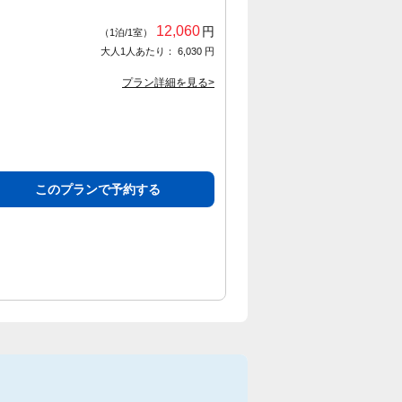
12,060
円
（1泊/1室）
大人1人あたり： 6,030 円
プラン詳細を見る>
このプランで予約する