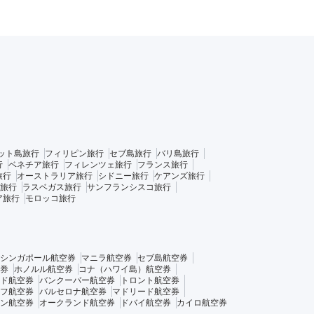
ット島旅行
フィリピン旅行
セブ島旅行
バリ島旅行
行
ベネチア旅行
フィレンツェ旅行
フランス旅行
旅行
オーストラリア旅行
シドニー旅行
ケアンズ旅行
旅行
ラスベガス旅行
サンフランシスコ旅行
ア旅行
モロッコ旅行
シンガポール航空券
マニラ航空券
セブ島航空券
券
ホノルル航空券
コナ（ハワイ島）航空券
ド航空券
バンクーバー航空券
トロント航空券
フ航空券
バルセロナ航空券
マドリード航空券
ン航空券
オークランド航空券
ドバイ航空券
カイロ航空券