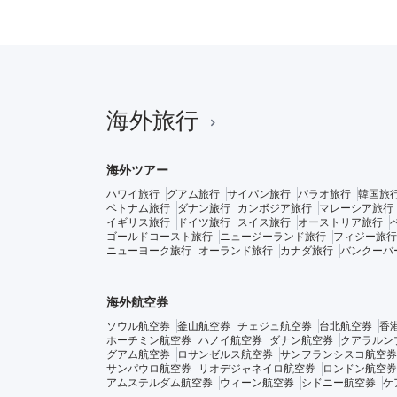
海外旅行
海外ツアー
ハワイ旅行
グアム旅行
サイパン旅行
パラオ旅行
韓国旅
ベトナム旅行
ダナン旅行
カンボジア旅行
マレーシア旅行
イギリス旅行
ドイツ旅行
スイス旅行
オーストリア旅行
ゴールドコースト旅行
ニュージーランド旅行
フィジー旅行
ニューヨーク旅行
オーランド旅行
カナダ旅行
バンクーバ
海外航空券
ソウル航空券
釜山航空券
チェジュ航空券
台北航空券
香
ホーチミン航空券
ハノイ航空券
ダナン航空券
クアラルン
グアム航空券
ロサンゼルス航空券
サンフランシスコ航空券
サンパウロ航空券
リオデジャネイロ航空券
ロンドン航空券
アムステルダム航空券
ウィーン航空券
シドニー航空券
ケ