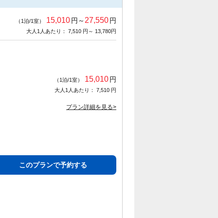
15,010
27,550
円～
円
（1泊/1室）
大人1人あたり： 7,510 円～ 13,780円
15,010
円
（1泊/1室）
大人1人あたり： 7,510 円
プラン詳細を見る>
このプランで予約する