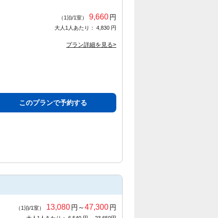
9,660
円
（1泊/1室）
大人1人あたり： 4,830 円
プラン詳細を見る>
このプランで予約する
13,080
47,300
円～
円
（1泊/1室）