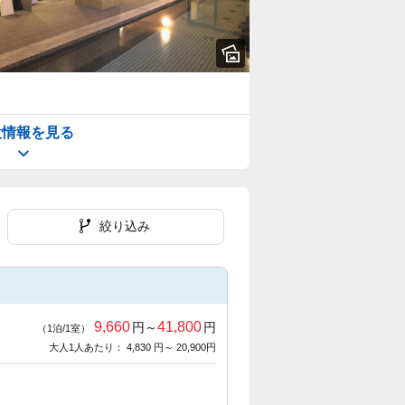
設情報を見る
絞り込み
9,660
41,800
円～
円
（1泊/1室）
大人1人あたり： 4,830 円～ 20,900円