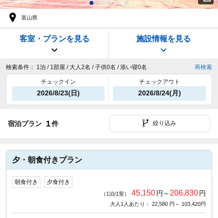
富山県
客室・プランを見る
施設情報を見る
検索条件：
1泊 / 1部屋 / 大人2名 / 子供0名 / 添い寝0名
再検索
チェックイン
チェックアウト
2026/8/23(日)
2026/8/24(月)
1
宿泊プラン
件
絞り込み
夕・朝食付きプラン
朝食付き
夕食付き
45,150
206,830
円～
円
（1泊/1室）
大人1人あたり： 22,580 円～ 103,420円