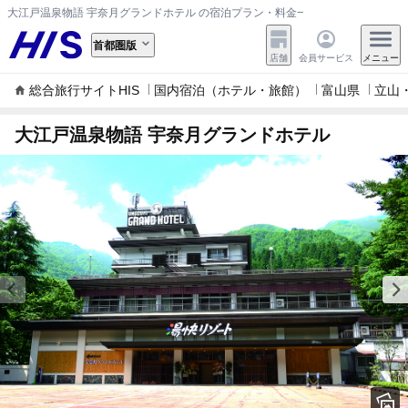
大江戸温泉物語 宇奈月グランドホテル の宿泊プラン・料金一覧
首都圏版
店舗
会員サービス
メニュー
総合旅行サイトHIS
国内宿泊（ホテル・旅館）
富山県
立山
大江戸温泉物語 宇奈月グランドホテル