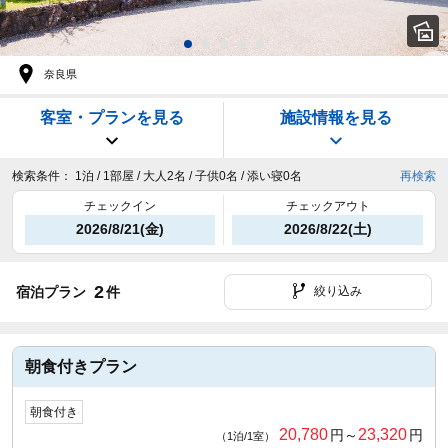
奈良県
客室・プランを見る
施設情報を見る
検索条件：
1泊 / 1部屋 / 大人2名 / 子供0名 / 添い寝0名
再検索
チェックイン
チェックアウト
2026/8/21(金)
2026/8/22(土)
2
宿泊プラン
件
絞り込み
朝食付きプラン
朝食付き
20,780
23,320
円～
円
（1泊/1室）