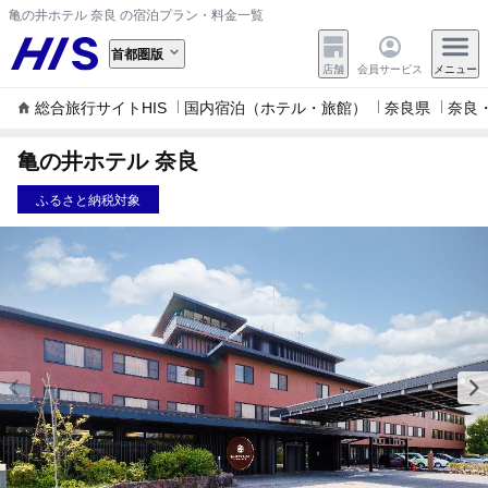
亀の井ホテル 奈良 の宿泊プラン・料金一覧
首都圏版
店舗
会員サービス
メニュー
総合旅行サイトHIS
国内宿泊（ホテル・旅館）
奈良県
奈良
亀の井ホテル 奈良
ふるさと納税対象