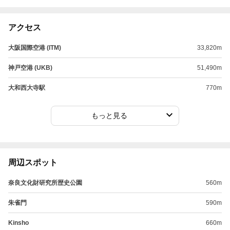
アクセス
大阪国際空港 (ITM)
33,820m
神戸空港 (UKB)
51,490m
大和西大寺駅
770m
もっと見る
周辺スポット
奈良文化財研究所歴史公園
560m
朱雀門
590m
Kinsho
660m