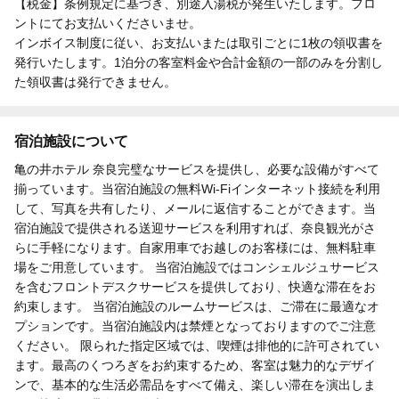
【税金】条例規定に基づき、別途入湯税が発生いたします。フロ
ントにてお支払いくださいませ。
インボイス制度に従い、お支払いまたは取引ごとに1枚の領収書を
発行いたします。1泊分の客室料金や合計金額の一部のみを分割し
た領収書は発行できません。
宿泊施設について
亀の井ホテル 奈良完璧なサービスを提供し、必要な設備がすべて
揃っています。当宿泊施設の無料Wi-Fiインターネット接続を利用
して、写真を共有したり、メールに返信することができます。当
宿泊施設で提供される送迎サービスを利用すれば、奈良観光がさ
らに手軽になります。自家用車でお越しのお客様には、無料駐車
場をご用意しています。 当宿泊施設ではコンシェルジュサービス
を含むフロントデスクサービスを提供しており、快適な滞在をお
約束します。 当宿泊施設のルームサービスは、ご滞在に最適なオ
プションです。当宿泊施設内は禁煙となっておりますのでご注意
ください。 限られた指定区域では、喫煙は排他的に許可されてい
ます。最高のくつろぎをお約束するため、客室は魅力的なデザイ
ンで、基本的な生活必需品をすべて備え、楽しい滞在を演出しま