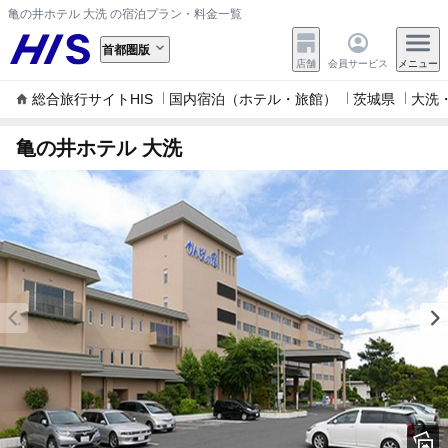
亀の井ホテル 大洗 の宿泊プラン・料金一覧
首都圏版
店舗
会員サービス
メニュー
総合旅行サイトHIS
国内宿泊（ホテル・旅館）
茨城県
大洗
亀の井ホテル 大洗