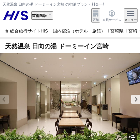
天然温泉 日向の湯 ドーミーイン宮崎 の宿泊プラン・料金一覧
首都圏版
店舗
会員サービス
メニュー
総合旅行サイトHIS
国内宿泊（ホテル・旅館）
宮崎県
宮崎
天然温泉 日向の湯 ドーミーイン宮崎