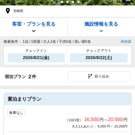
宮崎県
客室・プランを見る
施設情報を見る
検索条件：
1泊 / 1部屋 / 大人2名 / 子供0名 / 添い寝0名
再検索
チェックイン
チェックアウト
2026/8/21(金)
2026/8/22(土)
2
宿泊プラン
件
絞り込み
素泊まりプラン
食事なし
16,500
20,500
円～
円
（1泊/1室）
大人1人あたり： 8,250 円～ 10,250円