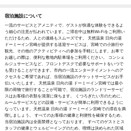
宿泊施設について
一流のサービスとアメニティで、ゲストが快適な体験をできるよ
う細心の注意が払われています。ご滞在中は無料Wi-Fiをご利用い
ただけるため、人との連絡もスムーズです。 天然温泉 日向の湯
ドーミーイン宮崎が提供する送迎サービスは、宮崎での小旅行や
観光、その他のアクティビティへの参加を手軽にします。お車で
お越しの際は、便利な敷地内駐車場をご利用ください。 コンシェ
ルジュサービスなど、フロントデスクで必要なサポートをいつで
も受けることができます。市内の一流エンターテイメントへのア
クセスをご希望であれば、当宿泊施設のチケットサービスがお手
伝いいたします。 天然温泉 日向の湯 ドーミーイン宮崎では最小
限の荷物で旅行することが可能で、宿泊施設のランドリーサービ
スはお客様の衣類を清潔に保ちます。 くつろぎたい方のために、
ルームサービスなどの設備・サービスが簡単に利用できるように
なっています。天然温泉 日向の湯 ドーミーイン宮崎での滞在を満
喫しましょう。 すべてのお客様の健康と利便性を確保するため、
当宿泊施設内は全面禁煙となっております。 すべてのゲストとス
タッフの健康とウェルビーイングのため、喫煙は決められた区域