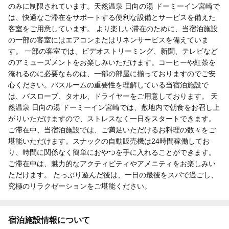
のみに制限されています。天然温泉 日向の湯 ドーミーイン宮崎で
は、快適なご滞在をサポートする便利な設備とサービスを備えた
客室をご用意しています。 より楽しい滞在のために、当宿泊施設
の一部の客室にはエアコンまたはリネンサービスを備えていま
す。 一部の客室では、ビデオストリーミング、新聞、テレビなど
のアミューズメントをお楽しみいただけます。コーヒーや紅茶を
淹れるのに必要なものは、一部の部屋に揃っておりますのでご安
心ください。バスルームの重要性を理解している当宿泊施設で
は、バスローブ、タオル、ドライヤーをご用意しております。 天
然温泉 日向の湯 ドーミーイン宮崎では、敷地内で朝食をお召し上
がりいただけますので、ストレスなく一日をスタートできます。
ご滞在中、当宿泊施設では、ご満足いただけるお料理の数々をご
堪能いただけます。スナックの自動販売機は24時間稼働してお
り、時間に関係なく簡単におやつを手に入れることができます。
ご滞在中は、魅力的なアクティビティやアメニティをお楽しみい
ただけます。 たっぷり遊んだ後は、一日の最後をスパで過ごし、
究極のリラクゼーションをご堪能ください。
宿泊施設情報について