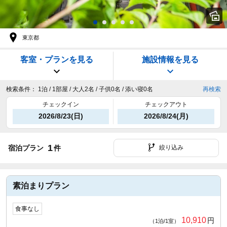
東京都
客室・プランを見る
施設情報を見る
検索条件：
1泊 / 1部屋 / 大人2名 / 子供0名 / 添い寝0名
再検索
チェックイン
チェックアウト
2026/8/23(日)
2026/8/24(月)
1
宿泊プラン
件
絞り込み
素泊まりプラン
食事なし
10,910
円
（1泊/1室）