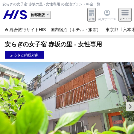
安らぎの女子宿 赤坂の里 - 女性専用 の宿泊プラン・料金一覧
首都圏版
店舗
会員サービス
メニュー
総合旅行サイトHIS
国内宿泊（ホテル・旅館）
東京都
六本
安らぎの女子宿 赤坂の里 - 女性専用
ふるさと納税対象