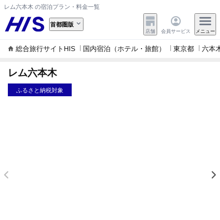
レム六本木 の宿泊プラン・料金一覧
首都圏版
店舗
会員サービス
メニュー
総合旅行サイトHIS
国内宿泊（ホテル・旅館）
東京都
六本
レム六本木
ふるさと納税対象