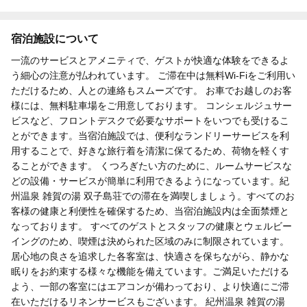
宿泊施設について
一流のサービスとアメニティで、ゲストが快適な体験をできるよ
う細心の注意が払われています。 ご滞在中は無料Wi-Fiをご利用い
ただけるため、人との連絡もスムーズです。 お車でお越しのお客
様には、無料駐車場をご用意しております。 コンシェルジュサー
ビスなど、フロントデスクで必要なサポートをいつでも受けるこ
とができます。当宿泊施設では、便利なランドリーサービスを利
用することで、好きな旅行着を清潔に保てるため、荷物を軽くす
ることができます。 くつろぎたい方のために、ルームサービスな
どの設備・サービスが簡単に利用できるようになっています。紀
州温泉 雑賀の湯 双子島荘での滞在を満喫しましょう。すべてのお
客様の健康と利便性を確保するため、当宿泊施設内は全面禁煙と
なっております。 すべてのゲストとスタッフの健康とウェルビー
イングのため、喫煙は決められた区域のみに制限されています。
居心地の良さを追求した各客室は、快適さを保ちながら、静かな
眠りをお約束する様々な機能を備えています。ご満足いただける
よう、一部の客室にはエアコンが備わっており、より快適にご滞
在いただけるリネンサービスもございます。 紀州温泉 雑賀の湯