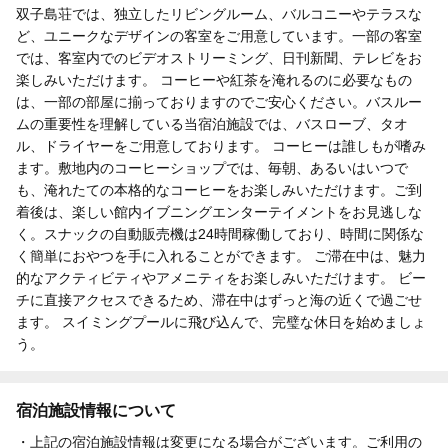
双子島荘では、独立したリビングルーム、バルコニーやテラスな
ど、ユニークなデザインの客室をご用意しています。一部の客室
では、客室内でのビデオストリーミング、日刊新聞、テレビをお
楽しみいただけます。 コーヒーや紅茶を淹れるのに必要なもの
は、一部の部屋に揃っておりますのでご安心ください。バスルー
ムの重要性を理解している当宿泊施設では、バスローブ、タオ
ル、ドライヤーをご用意しております。 コーヒーは誰しもが嗜み
ます。敷地内のコーヒーショップでは、毎朝、あるいはいつで
も、淹れたての本格的なコーヒーをお楽しみいただけます。ご到
着後は、楽しい館内イブニングエンターテイメントをお見逃しな
く。スナックの自動販売機は24時間稼働しており、時間に関係な
く簡単におやつを手に入れることができます。 ご滞在中は、魅力
的なアクティビティやアメニティをお楽しみいただけます。 ビー
チに直接アクセスできるため、滞在中はずっと海の近くで過ごせ
ます。 スイミングプールに飛び込んで、完璧な休日を始めましょ
う。
宿泊施設情報について
・上記の宿泊施設情報は変更になる場合がございます。ご利用の