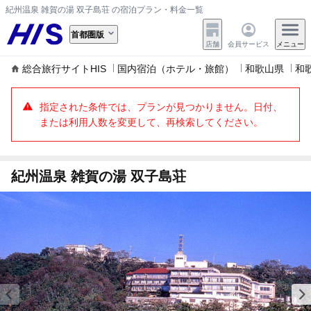
紀州温泉 雑賀の湯 双子島荘 の宿泊プラン・料金一覧
首都圏版
店舗
会員サービス
メニュー
総合旅行サイトHIS
国内宿泊（ホテル・旅館）
和歌山県
和
指定された条件では、プランが見つかりません。日付、
または利用人数を変更して、再検索してください。
紀州温泉 雑賀の湯 双子島荘