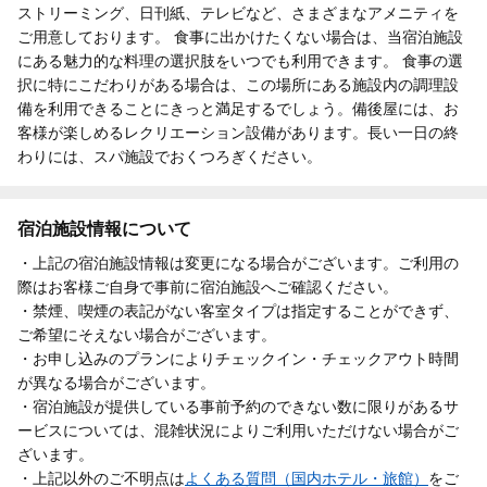
ストリーミング、日刊紙、テレビなど、さまざまなアメニティを
ご用意しております。 食事に出かけたくない場合は、当宿泊施設
にある魅力的な料理の選択肢をいつでも利用できます。 食事の選
択に特にこだわりがある場合は、この場所にある施設内の調理設
備を利用できることにきっと満足するでしょう。備後屋には、お
客様が楽しめるレクリエーション設備があります。長い一日の終
わりには、スパ施設でおくつろぎください。
宿泊施設情報について
・上記の宿泊施設情報は変更になる場合がございます。ご利用の
際はお客様ご自身で事前に宿泊施設へご確認ください。
・禁煙、喫煙の表記がない客室タイプは指定することができず、
ご希望にそえない場合がございます。
・お申し込みのプランによりチェックイン・チェックアウト時間
が異なる場合がございます。
・宿泊施設が提供している事前予約のできない数に限りがあるサ
ービスについては、混雑状況によりご利用いただけない場合がご
ざいます。
・上記以外のご不明点は
よくある質問（国内ホテル・旅館）
をご