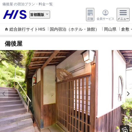
備後屋 の宿泊プラン・料金一覧
首都圏版
店舗
会員サービス
メニュー
総合旅行サイトHIS
国内宿泊（ホテル・旅館）
岡山県
倉敷
備後屋