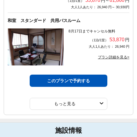
53,870
61,860
円～
円
（1泊/1室）
大人1人あたり： 26,940 円～ 30,930円
和室 スタンダード 共用バスルーム
8月17日までキャンセル無料
53,870
円
（1泊/1室）
大人1人あたり： 26,940 円
プラン詳細を見る>
このプランで予約する
もっと見る
施設情報