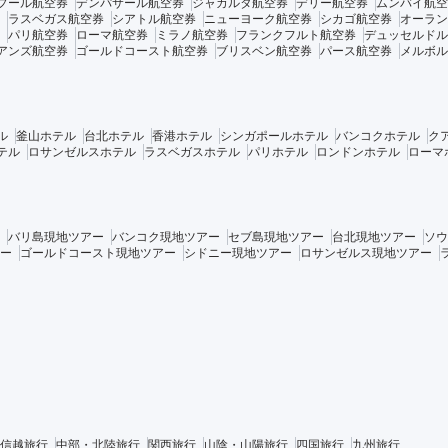
プール航空券
デンパサール航空券
ジャカルタ航空券
デリー航空券
ムンバイ航空
ラスベガス航空券
シアトル航空券
ニューヨーク航空券
シカゴ航空券
オーラン
パリ航空券
ローマ航空券
ミラノ航空券
フランクフルト航空券
デュッセルドル
アンズ航空券
ゴールドコースト航空券
ブリスベン航空券
パース航空券
メルボル
ル
釜山ホテル
台北ホテル
香港ホテル
シンガポールホテル
バンコクホテル
ク
テル
ロサンゼルスホテル
ラスベガスホテル
パリホテル
ロンドンホテル
ローマ
バリ島現地ツアー
バンコク現地ツアー
セブ島現地ツアー
台北現地ツアー
ソウ
ー
ゴールドコースト現地ツアー
シドニー現地ツアー
ロサンゼルス現地ツアー
信越旅行
中部・北陸旅行
関西旅行
山陰・山陽旅行
四国旅行
九州旅行