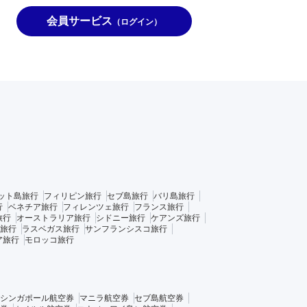
会員サービス
（ログイン）
ット島旅行
フィリピン旅行
セブ島旅行
バリ島旅行
行
ベネチア旅行
フィレンツェ旅行
フランス旅行
旅行
オーストラリア旅行
シドニー旅行
ケアンズ旅行
旅行
ラスベガス旅行
サンフランシスコ旅行
ア旅行
モロッコ旅行
シンガポール航空券
マニラ航空券
セブ島航空券