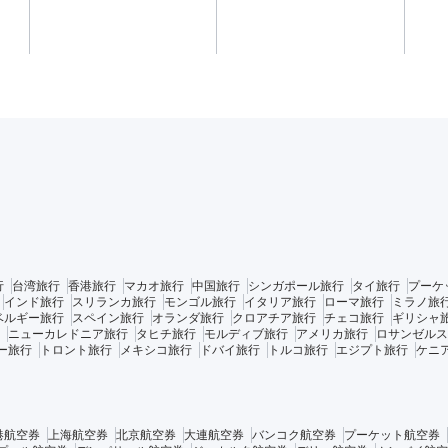
行
台湾旅行
香港旅行
マカオ旅行
中国旅行
シンガポール旅行
タイ旅行
プーケ
インド旅行
スリランカ旅行
モンゴル旅行
イタリア旅行
ローマ旅行
ミラノ旅
ベルギー旅行
スペイン旅行
オランダ旅行
クロアチア旅行
チェコ旅行
ギリシャ
ニューカレドニア旅行
タヒチ旅行
モルディブ旅行
アメリカ旅行
ロサンゼルス
ー旅行
トロント旅行
メキシコ旅行
ドバイ旅行
トルコ旅行
エジプト旅行
ケニ
港航空券
上海航空券
北京航空券
大連航空券
バンコク航空券
プーケット航空券