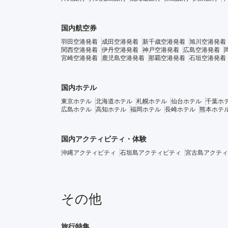
国内航空券
羽田空港発着
成田空港発着
新千歳空港発着
旭川空港発着
関西空港発着
伊丹空港発着
神戸空港発着
広島空港発着
宮崎空港発着
鹿児島空港発着
那覇空港発着
石垣空港発着
国内ホテル
東京ホテル
北海道ホテル
札幌ホテル
仙台ホテル
千葉ホ
広島ホテル
高知ホテル
福岡ホテル
長崎ホテル
熊本ホテ
国内アクティビティ・体験
沖縄アクティビティ
石垣島アクティビティ
宮古島アクティ
その他
旅行特集