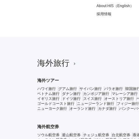
About HIS（English）
採用情報
海外旅行
海外ツアー
ハワイ旅行
グアム旅行
サイパン旅行
パラオ旅行
韓国旅
ベトナム旅行
ダナン旅行
カンボジア旅行
マレーシア旅行
イギリス旅行
ドイツ旅行
スイス旅行
オーストリア旅行
ゴールドコースト旅行
ニュージーランド旅行
フィジー旅行
ニューヨーク旅行
オーランド旅行
カナダ旅行
バンクーバ
海外航空券
ソウル航空券
釜山航空券
チェジュ航空券
台北航空券
香