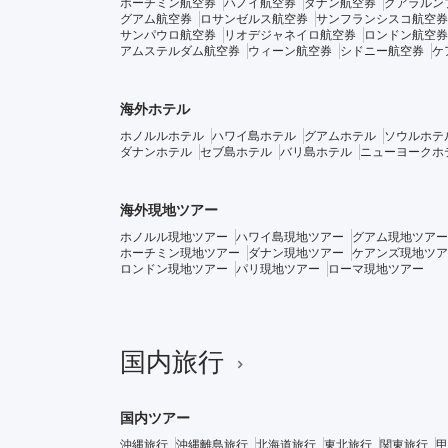
ホーチミン航空券
ハノイ航空券
ダナン航空券
クアラルン
グアム航空券
ロサンゼルス航空券
サンフランシスコ航空券
サンパウロ航空券
リオデジャネイロ航空券
ロンドン航空券
アムステルダム航空券
ウィーン航空券
シドニー航空券
ケ
海外ホテル
ホノルルホテル
ハワイ島ホテル
グアムホテル
ソウルホテ
ダナンホテル
セブ島ホテル
バリ島ホテル
ニューヨークホ
海外現地ツアー
ホノルル現地ツアー
ハワイ島現地ツアー
グアム現地ツアー
ホーチミン現地ツアー
ダナン現地ツアー
ケアンズ現地ツア
ロンドン現地ツアー
パリ現地ツアー
ローマ現地ツアー
国内旅行
国内ツアー
沖縄旅行
沖縄離島旅行
北海道旅行
東北旅行
関東旅行
甲