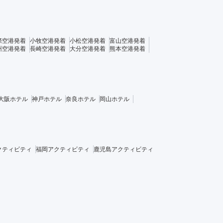
際空港発着
小牧空港発着
小松空港発着
富山空港発着
州空港発着
長崎空港発着
大分空港発着
熊本空港発着
大阪ホテル
神戸ホテル
奈良ホテル
岡山ホテル
クティビティ
福岡アクティビティ
鹿児島アクティビティ