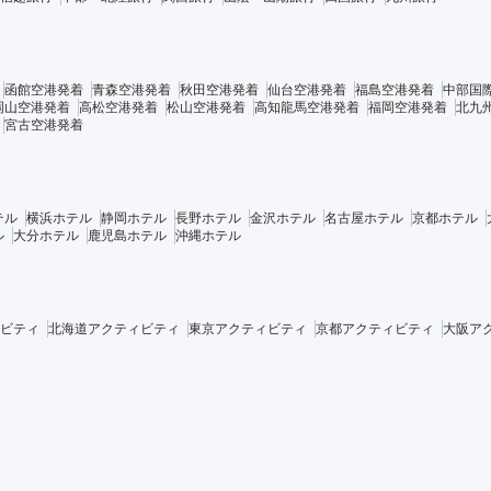
函館空港発着
青森空港発着
秋田空港発着
仙台空港発着
福島空港発着
中部国
岡山空港発着
高松空港発着
松山空港発着
高知龍馬空港発着
福岡空港発着
北九
宮古空港発着
テル
横浜ホテル
静岡ホテル
長野ホテル
金沢ホテル
名古屋ホテル
京都ホテル
ル
大分ホテル
鹿児島ホテル
沖縄ホテル
ビティ
北海道アクティビティ
東京アクティビティ
京都アクティビティ
大阪ア