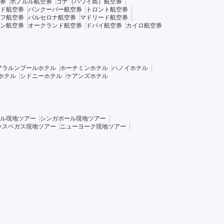
券
ホノルル航空券
コナ（ハワイ島）航空券
ド航空券
バンクーバー航空券
トロント航空券
フ航空券
バルセロナ航空券
マドリード航空券
ン航空券
オークランド航空券
ドバイ航空券
カイロ航空券
アラルンプールホテル
ホーチミンホテル
ハノイホテル
ホテル
シドニーホテル
ケアンズホテル
ル現地ツアー
シンガポール現地ツアー
ラスベガス現地ツアー
ニューヨーク現地ツアー