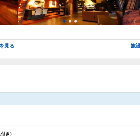
を見る
施
ム付き）