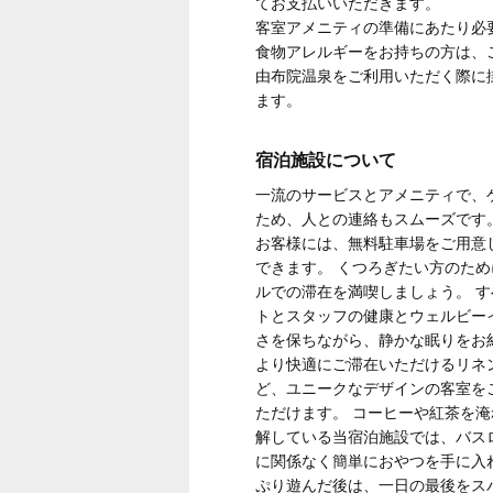
てお支払いいただきます。
客室アメニティの準備にあたり必
食物アレルギーをお持ちの方は、
由布院温泉をご利用いただく際に掛
ます。
宿泊施設について
一流のサービスとアメニティで、ゲ
ため、人との連絡もスムーズです
お客様には、無料駐車場をご用意
できます。 くつろぎたい方のた
ルでの滞在を満喫しましょう。 
トとスタッフの健康とウェルビー
さを保ちながら、静かな眠りをお
より快適にご滞在いただけるリネ
ど、ユニークなデザインの客室を
ただけます。 コーヒーや紅茶を
解している当宿泊施設では、バス
に関係なく簡単におやつを手に入
ぷり遊んだ後は、一日の最後をス