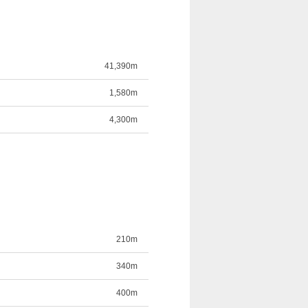
41,390m
1,580m
4,300m
210m
340m
400m