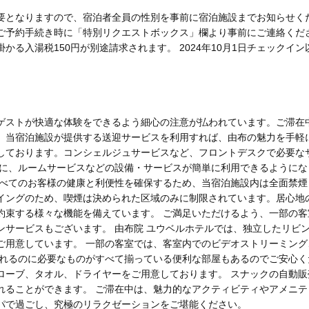
要となりますので、宿泊者全員の性別を事前に宿泊施設までお知らせく
ご予約手続き時に「特別リクエストボックス」欄より事前にご連絡くだ
かる入湯税150円が別途請求されます。 2024年10月1日チェックイン
ストが快適な体験をできるよう細心の注意が払われています。ご滞在中は
。当宿泊施設が提供する送迎サービスを利用すれば、由布の魅力を手軽
しております。コンシェルジュサービスなど、フロントデスクで必要な
めに、ルームサービスなどの設備・サービスが簡単に利用できるようにな
すべてのお客様の健康と利便性を確保するため、当宿泊施設内は全面禁煙
イングのため、喫煙は決められた区域のみに制限されています。居心地
約束する様々な機能を備えています。 ご満足いただけるよう、一部の
ンサービスもございます。 由布院 ユウベルホテルでは、独立したリビ
ご用意しています。 一部の客室では、客室内でのビデオストリーミン
淹れるのに必要なものがすべて揃っている便利な部屋もあるのでご安心く
ローブ、タオル、ドライヤーをご用意しております。 スナックの自動販
れることができます。 ご滞在中は、魅力的なアクティビティやアメニテ
パで過ごし、究極のリラクゼーションをご堪能ください。