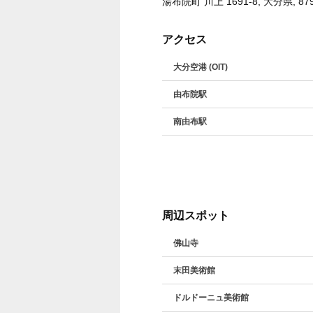
湯布院町 川上 1691-8, 大分県, 879
アクセス
大分空港 (OIT)
由布院駅
南由布駅
周辺スポット
佛山寺
末田美術館
ドルドーニュ美術館