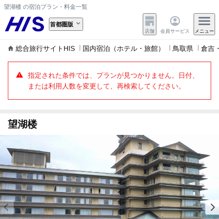
望湖楼 の宿泊プラン・料金一覧
首都圏版
店舗
会員サービス
メニュー
総合旅行サイトHIS
国内宿泊（ホテル・旅館）
鳥取県
倉吉
指定された条件では、プランが見つかりません。日付、
または利用人数を変更して、再検索してください。
望湖楼