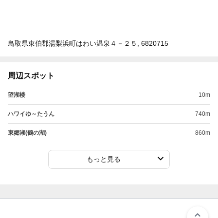
鳥取県東伯郡湯梨浜町はわい温泉４－２５, 6820715
周辺スポット
望湖楼
10m
ハワイゆ～たうん
740m
東郷湖(鶴の湖)
860m
もっと見る