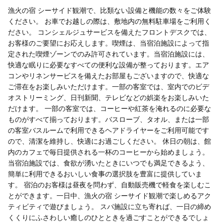
漁火の宿 シーサイド観潮で、比類ない設備と機能の数々をご体験
ください。 お車でお越しの際は、敷地内の無料駐車場をご利用く
ださい。 コンシェルジュサービスを備えたフロントデスクでは、
お客様のご要望にお応えします。喫煙は、当宿泊施設によって指
定された喫煙ゾーンでのみ許可されています。当宿泊施設には、
快適な眠りに必要なすべての便利な設備が整っております。エア
コンやリネンサービスを備えたお部屋もございますので、快適な
ご滞在をお楽しみいただけます。一部の客室では、室内でのビデ
オストリーミング、日刊新聞、テレビなどの娯楽をお楽しみいた
だけます。 一部の客室では、コーヒーや紅茶を淹れるのに必要な
ものがすべて揃っております。バスローブ、タオル、または一部
の客室バスルームで利用できるヘアドライヤーをご利用可能です
ので、清潔を維持し、快適にお過ごしください。 休日の朝は、館
内のカフェで毎日提供される一杯のコーヒーから始めましょう。
当宿泊施設では、食欲が湧いたときにいつでも満足できるよう、
簡単に利用できるおいしい食事の選択肢を豊富に提供していま
す。 宿泊のお客様は昼夜を問わず、自動販売機で軽食を楽しむこ
とができます。一日中、漁火の宿 シーサイド観潮で楽しめるアク
ティビティで遊びましょう。 スパ施設に立ち寄れば、一日の締め
くくりにふさわしい癒しのひとときを過ごすことができるでしょ