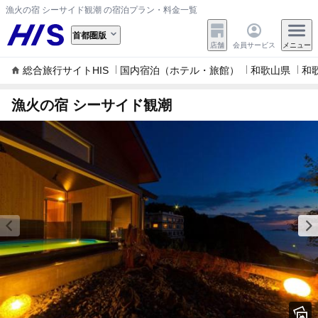
漁火の宿 シーサイド観潮 の宿泊プラン・料金一覧
首都圏版
店舗
会員サービス
メニュー
総合旅行サイトHIS
国内宿泊（ホテル・旅館）
和歌山県
和
漁火の宿 シーサイド観潮