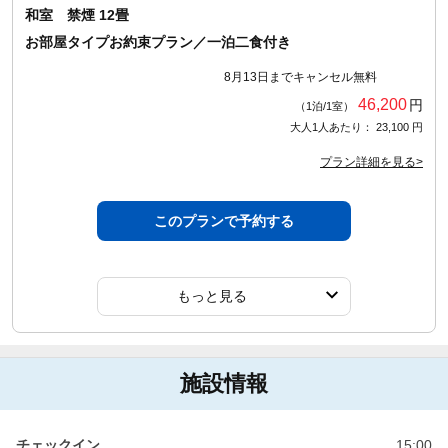
和室 禁煙 12畳
お部屋タイプお約束プラン／一泊二食付き
8月13日までキャンセル無料
46,200
円
（1泊/1室）
大人1人あたり： 23,100 円
プラン詳細を見る>
このプランで予約する
もっと見る
施設情報
チェックイン
15:00