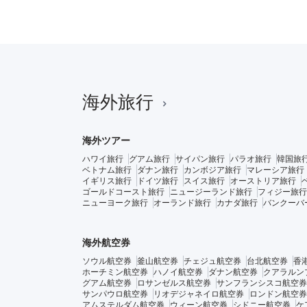
海外旅行
海外ツアー
ハワイ旅行
グアム旅行
サイパン旅行
パラオ旅行
韓国旅
ベトナム旅行
ダナン旅行
カンボジア旅行
マレーシア旅行
イギリス旅行
ドイツ旅行
スイス旅行
オーストリア旅行
ゴールドコースト旅行
ニュージーランド旅行
フィジー旅行
ニューヨーク旅行
オーランド旅行
カナダ旅行
バンクーバ
海外航空券
ソウル航空券
釜山航空券
チェジュ航空券
台北航空券
香
ホーチミン航空券
ハノイ航空券
ダナン航空券
クアラルン
グアム航空券
ロサンゼルス航空券
サンフランシスコ航空券
サンパウロ航空券
リオデジャネイロ航空券
ロンドン航空券
アムステルダム航空券
ウィーン航空券
シドニー航空券
ケ