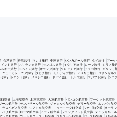
行
台湾旅行
香港旅行
マカオ旅行
中国旅行
シンガポール旅行
タイ旅行
プーケ
インド旅行
スリランカ旅行
モンゴル旅行
イタリア旅行
ローマ旅行
ミラノ旅
ベルギー旅行
スペイン旅行
オランダ旅行
クロアチア旅行
チェコ旅行
ギリシャ
ニューカレドニア旅行
タヒチ旅行
モルディブ旅行
アメリカ旅行
ロサンゼルス
ー旅行
トロント旅行
メキシコ旅行
ドバイ旅行
トルコ旅行
エジプト旅行
ケニ
港航空券
上海航空券
北京航空券
大連航空券
バンコク航空券
プーケット航空券
プール航空券
デンパサール航空券
ジャカルタ航空券
デリー航空券
ムンバイ航空
ラスベガス航空券
シアトル航空券
ニューヨーク航空券
シカゴ航空券
オーラン
パリ航空券
ローマ航空券
ミラノ航空券
フランクフルト航空券
デュッセルドル
アンズ航空券
ゴールドコースト航空券
ブリスベン航空券
パース航空券
メルボル