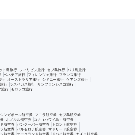
ット島旅行
フィリピン旅行
セブ島旅行
バリ島旅行
行
ベネチア旅行
フィレンツェ旅行
フランス旅行
旅行
オーストラリア旅行
シドニー旅行
ケアンズ旅行
旅行
ラスベガス旅行
サンフランシスコ旅行
ア旅行
モロッコ旅行
シンガポール航空券
マニラ航空券
セブ島航空券
券
ホノルル航空券
コナ（ハワイ島）航空券
ド航空券
バンクーバー航空券
トロント航空券
フ航空券
バルセロナ航空券
マドリード航空券
ン航空券
オークランド航空券
ドバイ航空券
カイロ航空券