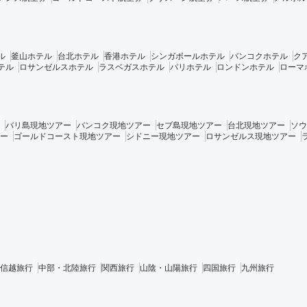
ル
釜山ホテル
台北ホテル
香港ホテル
シンガポールホテル
バンコクホテル
ク
テル
ロサンゼルスホテル
ラスベガスホテル
パリホテル
ロンドンホテル
ローマ
バリ島現地ツアー
バンコク現地ツアー
セブ島現地ツアー
台北現地ツアー
ソウ
ー
ゴールドコースト現地ツアー
シドニー現地ツアー
ロサンゼルス現地ツアー
信越旅行
中部・北陸旅行
関西旅行
山陰・山陽旅行
四国旅行
九州旅行