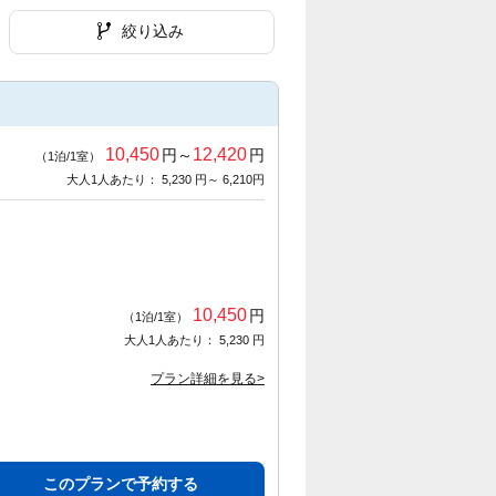
絞り込み
10,450
12,420
円～
円
（1泊/1室）
大人1人あたり： 5,230 円～ 6,210円
10,450
円
（1泊/1室）
大人1人あたり： 5,230 円
プラン詳細を見る>
このプランで予約する