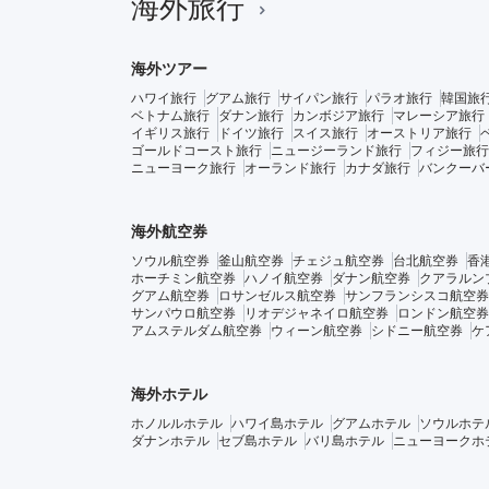
海外旅行
海外ツアー
ハワイ旅行
グアム旅行
サイパン旅行
パラオ旅行
韓国旅
ベトナム旅行
ダナン旅行
カンボジア旅行
マレーシア旅行
イギリス旅行
ドイツ旅行
スイス旅行
オーストリア旅行
ゴールドコースト旅行
ニュージーランド旅行
フィジー旅行
ニューヨーク旅行
オーランド旅行
カナダ旅行
バンクーバ
海外航空券
ソウル航空券
釜山航空券
チェジュ航空券
台北航空券
香
ホーチミン航空券
ハノイ航空券
ダナン航空券
クアラルン
グアム航空券
ロサンゼルス航空券
サンフランシスコ航空券
サンパウロ航空券
リオデジャネイロ航空券
ロンドン航空券
アムステルダム航空券
ウィーン航空券
シドニー航空券
ケ
海外ホテル
ホノルルホテル
ハワイ島ホテル
グアムホテル
ソウルホテ
ダナンホテル
セブ島ホテル
バリ島ホテル
ニューヨークホ