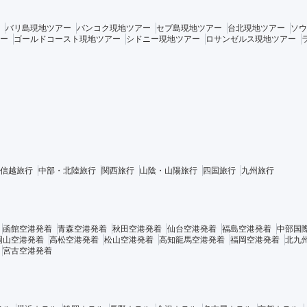
バリ島現地ツアー
バンコク現地ツアー
セブ島現地ツアー
台北現地ツアー
ソウ
ー
ゴールドコースト現地ツアー
シドニー現地ツアー
ロサンゼルス現地ツアー
信越旅行
中部・北陸旅行
関西旅行
山陰・山陽旅行
四国旅行
九州旅行
函館空港発着
青森空港発着
秋田空港発着
仙台空港発着
福島空港発着
中部国
岡山空港発着
高松空港発着
松山空港発着
高知龍馬空港発着
福岡空港発着
北九
宮古空港発着