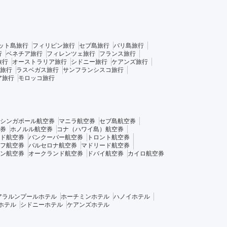
ット島旅行
フィリピン旅行
セブ島旅行
バリ島旅行
行
ベネチア旅行
フィレンツェ旅行
フランス旅行
旅行
オーストラリア旅行
シドニー旅行
ケアンズ旅行
旅行
ラスベガス旅行
サンフランシスコ旅行
ア旅行
モロッコ旅行
シンガポール航空券
マニラ航空券
セブ島航空券
券
ホノルル航空券
コナ（ハワイ島）航空券
ド航空券
バンクーバー航空券
トロント航空券
フ航空券
バルセロナ航空券
マドリード航空券
ン航空券
オークランド航空券
ドバイ航空券
カイロ航空券
アラルンプールホテル
ホーチミンホテル
ハノイホテル
ホテル
シドニーホテル
ケアンズホテル