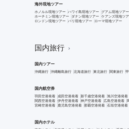
海外現地ツアー
ホノルル現地ツアー
ハワイ島現地ツアー
グアム現地ツアー
ホーチミン現地ツアー
ダナン現地ツアー
ケアンズ現地ツア
ロンドン現地ツアー
パリ現地ツアー
ローマ現地ツアー
国内旅行
国内ツアー
沖縄旅行
沖縄離島旅行
北海道旅行
東北旅行
関東旅行
甲
国内航空券
羽田空港発着
成田空港発着
新千歳空港発着
旭川空港発着
関西空港発着
伊丹空港発着
神戸空港発着
広島空港発着
宮崎空港発着
鹿児島空港発着
那覇空港発着
石垣空港発着
国内ホテル