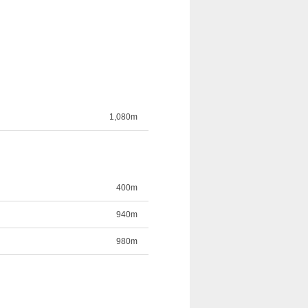
1,080m
400m
940m
980m