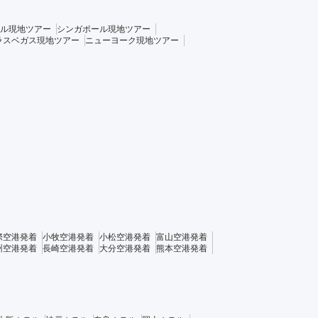
ル現地ツアー
シンガポール現地ツアー
ラスベガス現地ツアー
ニューヨーク現地ツアー
際空港発着
小牧空港発着
小松空港発着
富山空港発着
州空港発着
長崎空港発着
大分空港発着
熊本空港発着