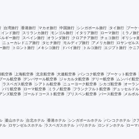
行
台湾旅行
香港旅行
マカオ旅行
中国旅行
シンガポール旅行
タイ旅行
プーケ
インド旅行
スリランカ旅行
モンゴル旅行
イタリア旅行
ローマ旅行
ミラノ旅
ベルギー旅行
スペイン旅行
オランダ旅行
クロアチア旅行
チェコ旅行
ギリシャ
ニューカレドニア旅行
タヒチ旅行
モルディブ旅行
アメリカ旅行
ロサンゼルス
ー旅行
トロント旅行
メキシコ旅行
ドバイ旅行
トルコ旅行
エジプト旅行
ケニ
港航空券
上海航空券
北京航空券
大連航空券
バンコク航空券
プーケット航空券
プール航空券
デンパサール航空券
ジャカルタ航空券
デリー航空券
ムンバイ航空
ラスベガス航空券
シアトル航空券
ニューヨーク航空券
シカゴ航空券
オーラン
パリ航空券
ローマ航空券
ミラノ航空券
フランクフルト航空券
デュッセルドル
アンズ航空券
ゴールドコースト航空券
ブリスベン航空券
パース航空券
メルボル
ル
釜山ホテル
台北ホテル
香港ホテル
シンガポールホテル
バンコクホテル
ク
テル
ロサンゼルスホテル
ラスベガスホテル
パリホテル
ロンドンホテル
ローマ