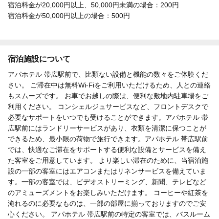
宿泊料金が20,000円以上、50,000円未満の場合：200円
宿泊料金が50,000円以上の場合：500円
宿泊施設について
アパホテル 帯広駅前で、比類ない設備と機能の数々をご体験くだ
さい。 ご滞在中は無料Wi-Fiをご利用いただけるため、人との連絡
もスムーズです。 お車でお越しの際は、便利な敷地内駐車場をご
利用ください。 コンシェルジュサービスなど、フロントデスクで
必要なサポートをいつでも受けることができます。アパホテル 帯
広駅前にはランドリーサービスがあり、衣類を清潔に保つことが
できるため、最小限の荷物で旅行できます。アパホテル 帯広駅前
では、快適なご滞在をサポートする便利な設備とサービスを備え
た客室をご用意しています。 より楽しい滞在のために、当宿泊施
設の一部の客室にはエアコンまたはリネンサービスを備えていま
す。一部の客室では、ビデオストリーミング、新聞、テレビなど
のアミューズメントをお楽しみいただけます。 コーヒーや紅茶を
淹れるのに必要なものは、一部の部屋に揃っておりますのでご安
心ください。 アパホテル 帯広駅前の特定の客室では、バスルーム