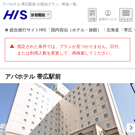
アパホテル 帯広駅前 の宿泊プラン・料金一覧
首都圏版
店舗
会員サービス
メニュー
総合旅行サイトHIS
国内宿泊（ホテル・旅館）
北海道
帯広
指定された条件では、プランが見つかりません。日付、
または利用人数を変更して、再検索してください。
アパホテル 帯広駅前