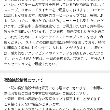
ださい。バスルームの重要性を理解している当宿泊施設では、バ
スローブ、タオル、ドライヤーをご用意しております。 コーヒー
は誰しもが嗜みます。敷地内のコーヒーショップでは、毎朝、あ
るいはいつでも、淹れたての本格的なコーヒーをお楽しみいただ
けます。ご滞在中、当宿泊施設では、ご満足いただけるお料理の
数々をご堪能いただけます。 ご到着後、館内で楽しい夜をお過ご
しいただくために、エンターテイメントのオプションをぜひご利
用ください。 スナックの自動販売機は24時間稼働しており、時間
に関係なく簡単におやつを手に入れることができます。 ご滞在中
は、魅力的なアクティビティやアメニティをお楽しみいただけま
す。 たっぷり遊んだ後は、一日の最後をスパで過ごし、究極のリ
ラクゼーションをご堪能ください。
宿泊施設情報について
・上記の宿泊施設情報は変更になる場合がございます。ご利用の
際はお客様ご自身で事前に宿泊施設へご確認ください。
・禁煙、喫煙の表記がない客室タイプは指定することができず、
ご希望にそえない場合がございます。
・お申し込みのプランによりチェックイン・チェックアウト時間