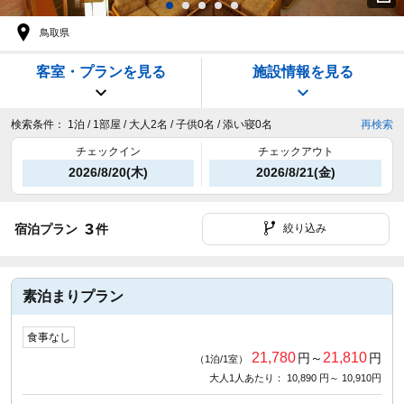
鳥取県
客室・プランを見る
施設情報を見る
検索条件：
1泊 / 1部屋 / 大人2名 / 子供0名 / 添い寝0名
再検索
チェックイン
チェックアウト
2026/8/20(木)
2026/8/21(金)
3
宿泊プラン
件
絞り込み
素泊まりプラン
食事なし
21,780
21,810
円～
円
（1泊/1室）
大人1人あたり： 10,890 円～ 10,910円