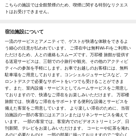
こちらの施設では全館禁煙のため、喫煙に関する特別なリクエス
トはお受けできません。
宿泊施設について
一流のサービスとアメニティで、ゲストが快適な体験をできるよ
う細心の注意が払われています。 ご滞在中は無料Wi-Fiをご利用い
ただけるため、人との連絡もスムーズです。万翆楼 旅館が提供す
る送迎サービスは、三朝での小旅行や観光、その他のアクティビ
ティへの参加を手軽にします。お車でお越しのお客様には、無料
駐車場をご用意しております。コンシェルジュサービスなど、フ
ロントデスクで必要なサポートをいつでも受けることができま
す。また、室内設備・サービスとしてルームサービスをご用意し
ておりますので、快適なご滞在をお楽しみいただけます。 万翆楼
旅館では、快適なご滞在をサポートする便利な設備とサービスを
備えた客室をご用意しています。 より楽しい滞在のために、当宿
泊施設の一部の客室にはエアコンまたはリネンサービスを備えて
います。 一部の客室では、客室内でのビデオストリーミング、日
刊新聞、テレビをお楽しみいただけます。 コーヒーや紅茶を淹れ
るのに必要なものは、一部の部屋に揃っておりますのでご安心く