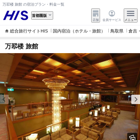
万翆楼 旅館 の宿泊プラン・料金一覧
首都圏版
店舗
会員サービス
メニュー
総合旅行サイトHIS
国内宿泊（ホテル・旅館）
鳥取県
倉吉
万翆楼 旅館