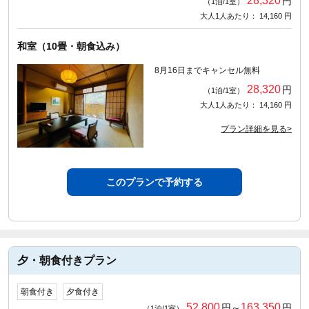
28,320
円
（1泊/1室）
大人1人あたり： 14,160 円
和室（10畳・朝食込み）
8月16日までキャンセル無料
28,320
円
（1泊/1室）
大人1人あたり： 14,160 円
プラン詳細を見る>
このプランで予約する
夕・朝食付きプラン
朝食付き
夕食付き
52,800
163,350
円～
円
（1泊/1室）