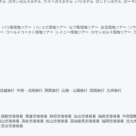
テル
ロサンゼルスホテル
ラスベガスホテル
パリホテル
ロンドンホテル
ローマ
バリ島現地ツアー
バンコク現地ツアー
セブ島現地ツアー
台北現地ツアー
ソウ
ー
ゴールドコースト現地ツアー
シドニー現地ツアー
ロサンゼルス現地ツアー
信越旅行
中部・北陸旅行
関西旅行
山陰・山陽旅行
四国旅行
九州旅行
函館空港発着
青森空港発着
秋田空港発着
仙台空港発着
福島空港発着
中部国
岡山空港発着
高松空港発着
松山空港発着
高知龍馬空港発着
福岡空港発着
北九
宮古空港発着