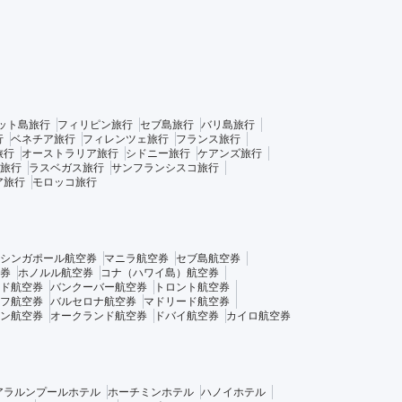
ット島旅行
フィリピン旅行
セブ島旅行
バリ島旅行
行
ベネチア旅行
フィレンツェ旅行
フランス旅行
旅行
オーストラリア旅行
シドニー旅行
ケアンズ旅行
旅行
ラスベガス旅行
サンフランシスコ旅行
ア旅行
モロッコ旅行
シンガポール航空券
マニラ航空券
セブ島航空券
券
ホノルル航空券
コナ（ハワイ島）航空券
ド航空券
バンクーバー航空券
トロント航空券
フ航空券
バルセロナ航空券
マドリード航空券
ン航空券
オークランド航空券
ドバイ航空券
カイロ航空券
アラルンプールホテル
ホーチミンホテル
ハノイホテル