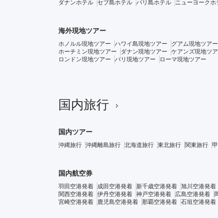
ダナンホテル
セブ島ホテル
バリ島ホテル
ニューヨークホ
海外現地ツアー
ホノルル現地ツアー
ハワイ島現地ツアー
グアム現地ツアー
ホーチミン現地ツアー
ダナン現地ツアー
ケアンズ現地ツア
ロンドン現地ツアー
パリ現地ツアー
ローマ現地ツアー
国内旅行
国内ツアー
沖縄旅行
沖縄離島旅行
北海道旅行
東北旅行
関東旅行
甲
国内航空券
羽田空港発着
成田空港発着
新千歳空港発着
旭川空港発着
関西空港発着
伊丹空港発着
神戸空港発着
広島空港発着
宮崎空港発着
鹿児島空港発着
那覇空港発着
石垣空港発着