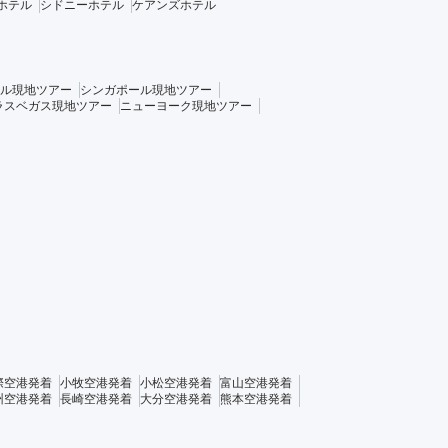
ホテル
シドニーホテル
ケアンズホテル
ル現地ツアー
シンガポール現地ツアー
ラスベガス現地ツアー
ニューヨーク現地ツアー
際空港発着
小牧空港発着
小松空港発着
富山空港発着
州空港発着
長崎空港発着
大分空港発着
熊本空港発着