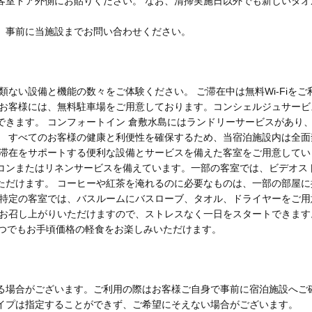
客室ドア外側にお貼りください。 なお、清掃実施日以外でも新しいタ
、事前に当施設までお問い合わせください。
類ない設備と機能の数々をご体験ください。 ご滞在中は無料Wi-Fiを
のお客様には、無料駐車場をご用意しております。コンシェルジュサー
できます。 コンフォートイン 倉敷水島にはランドリーサービスがあり
。 すべてのお客様の健康と利便性を確保するため、当宿泊施設内は全面
ご滞在をサポートする便利な設備とサービスを備えた客室をご用意して
コンまたはリネンサービスを備えています。一部の客室では、ビデオス
ただけます。 コーヒーや紅茶を淹れるのに必要なものは、一部の部屋
の特定の客室では、バスルームにバスローブ、タオル、ドライヤーをご用
をお召し上がりいただけますので、ストレスなく一日をスタートできます
いつでもお手頃価格の軽食をお楽しみいただけます。
る場合がございます。ご利用の際はお客様ご自身で事前に宿泊施設へご
イプは指定することができず、ご希望にそえない場合がございます。