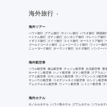
海外旅行
海外ツアー
ハワイ旅行
グアム旅行
サイパン旅行
パラオ旅行
韓国旅
ベトナム旅行
ダナン旅行
カンボジア旅行
マレーシア旅行
イギリス旅行
ドイツ旅行
スイス旅行
オーストリア旅行
ゴールドコースト旅行
ニュージーランド旅行
フィジー旅行
ニューヨーク旅行
オーランド旅行
カナダ旅行
バンクーバ
海外航空券
ソウル航空券
釜山航空券
チェジュ航空券
台北航空券
香
ホーチミン航空券
ハノイ航空券
ダナン航空券
クアラルン
グアム航空券
ロサンゼルス航空券
サンフランシスコ航空券
サンパウロ航空券
リオデジャネイロ航空券
ロンドン航空券
アムステルダム航空券
ウィーン航空券
シドニー航空券
ケ
海外ホテル
ホノルルホテル
ハワイ島ホテル
グアムホテル
ソウルホテ