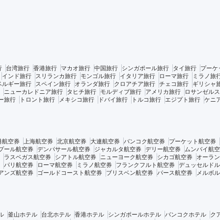
行
台湾旅行
香港旅行
マカオ旅行
中国旅行
シンガポール旅行
タイ旅行
プーケ
インド旅行
スリランカ旅行
モンゴル旅行
イタリア旅行
ローマ旅行
ミラノ旅
ベルギー旅行
スペイン旅行
オランダ旅行
クロアチア旅行
チェコ旅行
ギリシャ
ニューカレドニア旅行
タヒチ旅行
モルディブ旅行
アメリカ旅行
ロサンゼルス
ー旅行
トロント旅行
メキシコ旅行
ドバイ旅行
トルコ旅行
エジプト旅行
ケニ
港航空券
上海航空券
北京航空券
大連航空券
バンコク航空券
プーケット航空券
プール航空券
デンパサール航空券
ジャカルタ航空券
デリー航空券
ムンバイ航空
ラスベガス航空券
シアトル航空券
ニューヨーク航空券
シカゴ航空券
オーラン
パリ航空券
ローマ航空券
ミラノ航空券
フランクフルト航空券
デュッセルドル
アンズ航空券
ゴールドコースト航空券
ブリスベン航空券
パース航空券
メルボル
ル
釜山ホテル
台北ホテル
香港ホテル
シンガポールホテル
バンコクホテル
ク