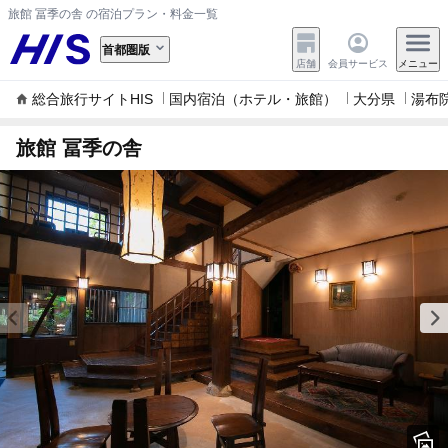
旅館 冨季の舎 の宿泊プラン・料金一覧
首都圏版
店舗
会員サービス
メニュー
総合旅行サイトHIS
国内宿泊（ホテル・旅館）
大分県
湯布
旅館 冨季の舎