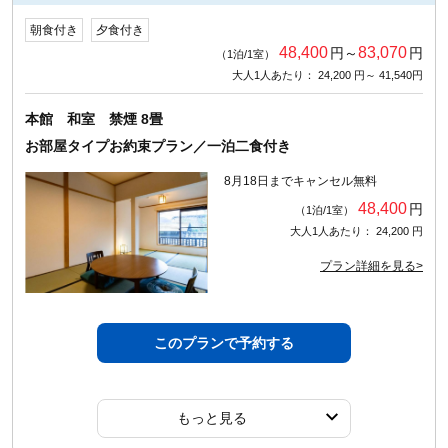
朝食付き
夕食付き
48,400
83,070
円～
円
（1泊/1室）
大人1人あたり： 24,200 円～ 41,540円
本館 和室 禁煙 8畳
お部屋タイプお約束プラン／一泊二食付き
8月18日までキャンセル無料
48,400
円
（1泊/1室）
大人1人あたり： 24,200 円
プラン詳細を見る>
このプランで予約する
もっと見る