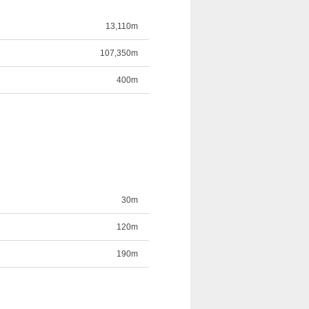
13,110m
107,350m
400m
30m
120m
190m