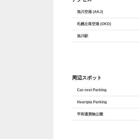
旭川空港 (AKJ)
札幌丘珠空港 (OKD)
旭川駅
周辺スポット
Car-rest Parking
Heartpia Parking
平和通買物公園