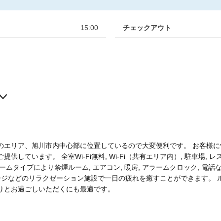
15:00
チェックアウト
のエリア、旭川市内中心部に位置しているので大変便利です。 お客様
しています。 全室Wi-Fi無料, Wi-Fi（共有エリア内）, 駐車場, 
ムタイプにより禁煙ルーム, エアコン, 暖房, アラームクロック, 電
サージなどのリラクゼーション施設で一日の疲れを癒すことができます。 
りとお過ごしいただくにも最適です。