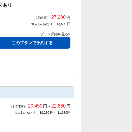
スあり
27,000
円
（1泊/1室）
大人1人あたり： 13,500 円
プラン詳細を見る>
このプランで予約する
20,450
22,660
円～
円
（1泊/1室）
大人1人あたり： 10,230 円～ 11,330円