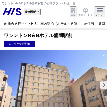
ワシントンR＆Bホテル盛岡駅前 の宿泊プラン・料金一覧
首都圏版
店舗
会員サービス
メニュー
総合旅行サイトHIS
国内宿泊（ホテル・旅館）
岩手県
盛岡
ワシントンR＆Bホテル盛岡駅前
ふるさと納税対象