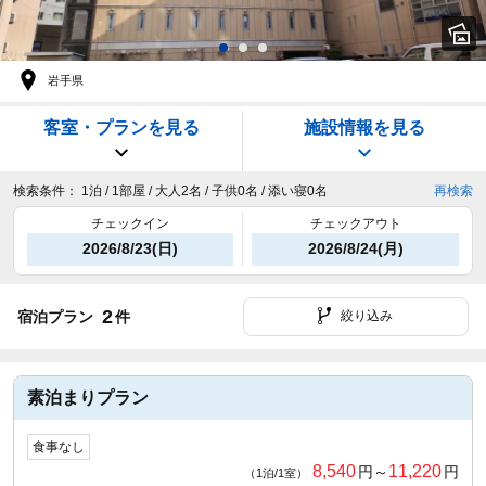
岩手県
客室・プランを見る
施設情報を見る
検索条件：
1泊 / 1部屋 / 大人2名 / 子供0名 / 添い寝0名
再検索
チェックイン
チェックアウト
2026/8/23(日)
2026/8/24(月)
2
宿泊プラン
件
絞り込み
素泊まりプラン
食事なし
8,540
11,220
円～
円
（1泊/1室）