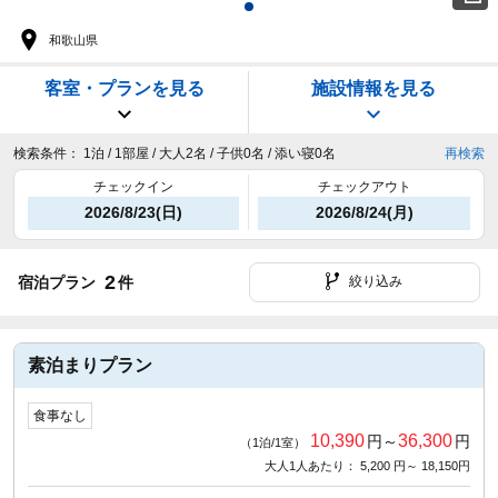
和歌山県
客室・プランを見る
施設情報を見る
検索条件：
1泊 / 1部屋 / 大人2名 / 子供0名 / 添い寝0名
再検索
チェックイン
チェックアウト
2026/8/23(日)
2026/8/24(月)
2
宿泊プラン
件
絞り込み
素泊まりプラン
食事なし
10,390
36,300
円～
円
（1泊/1室）
大人1人あたり： 5,200 円～ 18,150円