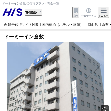
ドーミーイン倉敷 の宿泊プラン・料金一覧
首都圏版
店舗
会員サービス
メニュー
総合旅行サイトHIS
国内宿泊（ホテル・旅館）
岡山県
倉敷
ドーミーイン倉敷