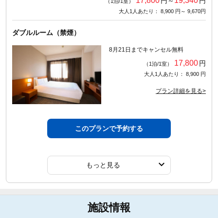
17,800
19,340
円～
円
（1泊/1室）
大人1人あたり： 8,900 円～ 9,670円
ダブルルーム（禁煙）
8月21日までキャンセル無料
17,800
円
（1泊/1室）
大人1人あたり： 8,900 円
プラン詳細を見る>
このプランで予約する
もっと見る
施設情報