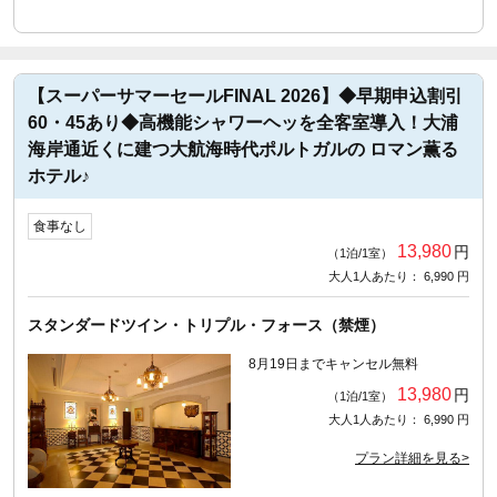
【スーパーサマーセールFINAL 2026】◆早期申込割引
60・45あり◆高機能シャワーヘッを全客室導入！大浦
海岸通近くに建つ大航海時代ポルトガルの ロマン薫る
ホテル♪
食事なし
13,980
円
（1泊/1室）
大人1人あたり： 6,990 円
スタンダードツイン・トリプル・フォース（禁煙）
8月19日までキャンセル無料
13,980
円
（1泊/1室）
大人1人あたり： 6,990 円
プラン詳細を見る>