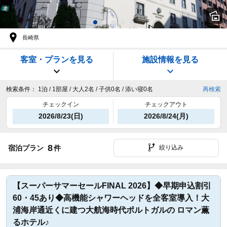
長崎県
客室・プランを見る
施設情報を見る
検索条件：
1泊 / 1部屋 / 大人2名 / 子供0名 / 添い寝0名
再検索
チェックイン
チェックアウト
2026/8/23(日)
2026/8/24(月)
8
宿泊プラン
件
絞り込み
【スーパーサマーセールFINAL 2026】◆早期申込割引
60・45あり◆高機能シャワーヘッドを全客室導入！大
浦海岸通近くに建つ大航海時代ポルトガルの ロマン薫
るホテル♪