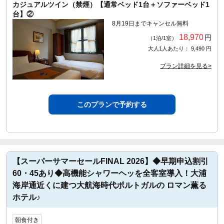
カジュアルツイン（禁煙）【通常ベッド1台＋ソファーベッド1
台】②
8月19日までキャンセル無料
18,970
円
（1泊/1室）
大人1人あたり： 9,490 円
プラン詳細を見る>
このプランで予約する
【スーパーサマーセールFINAL 2026】◆早期申込割引
60・45あり◆高機能シャワーヘッを全客室導入！大浦
海岸通近くに建つ大航海時代ポルトガルの ロマン薫る
ホテル♪
朝食付き