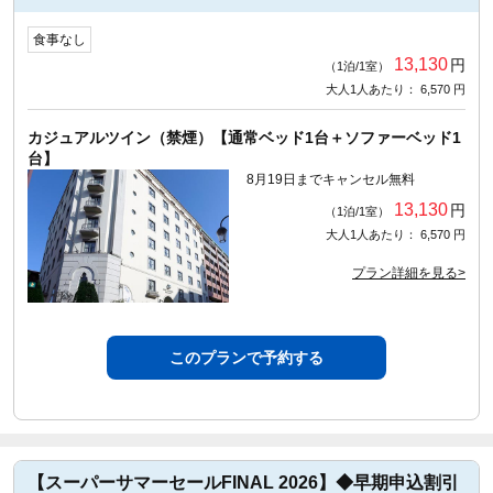
食事なし
13,130
円
（1泊/1室）
大人1人あたり： 6,570 円
カジュアルツイン（禁煙）【通常ベッド1台＋ソファーベッド1
台】
8月19日までキャンセル無料
13,130
円
（1泊/1室）
大人1人あたり： 6,570 円
プラン詳細を見る>
このプランで予約する
【スーパーサマーセールFINAL 2026】◆早期申込割引