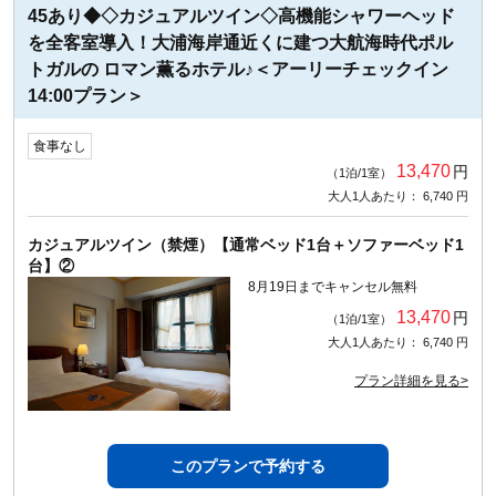
45あり◆◇カジュアルツイン◇高機能シャワーヘッド
を全客室導入！大浦海岸通近くに建つ大航海時代ポル
トガルの ロマン薫るホテル♪＜アーリーチェックイン
14:00プラン＞
食事なし
13,470
円
（1泊/1室）
大人1人あたり： 6,740 円
カジュアルツイン（禁煙）【通常ベッド1台＋ソファーベッド1
台】②
8月19日までキャンセル無料
13,470
円
（1泊/1室）
大人1人あたり： 6,740 円
プラン詳細を見る>
このプランで予約する