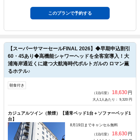
このプランで予約する
【スーパーサマーセールFINAL 2026】◆早期申込割引
60・45あり◆高機能シャワーヘッドを全客室導入！大
浦海岸通近くに建つ大航海時代ポルトガルの ロマン薫
るホテル♪
朝食付き
18,630
円
（1泊/1室）
大人1人あたり： 9,320 円
カジュアルツイン（禁煙）【通常ベッド1台＋ソファーベッド1
台】
8月19日までキャンセル無料
18,630
円
（1泊/1室）