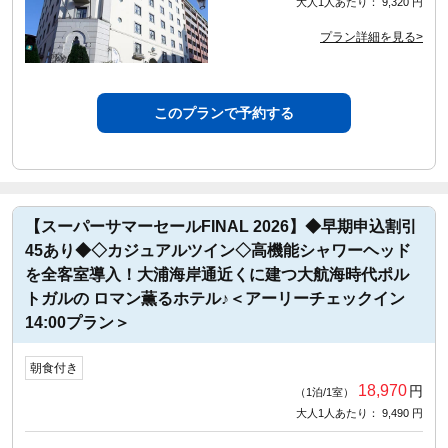
大人1人あたり： 9,320 円
プラン詳細を見る>
このプランで予約する
【スーパーサマーセールFINAL 2026】◆早期申込割引
45あり◆◇カジュアルツイン◇高機能シャワーヘッド
を全客室導入！大浦海岸通近くに建つ大航海時代ポル
トガルの ロマン薫るホテル♪＜アーリーチェックイン
14:00プラン＞
朝食付き
18,970
円
（1泊/1室）
大人1人あたり： 9,490 円