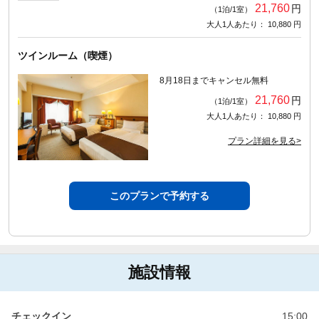
21,760
円
（1泊/1室）
大人1人あたり： 10,880 円
ツインルーム（喫煙）
8月18日までキャンセル無料
21,760
円
（1泊/1室）
大人1人あたり： 10,880 円
プラン詳細を見る>
このプランで予約する
施設情報
チェックイン
15:00