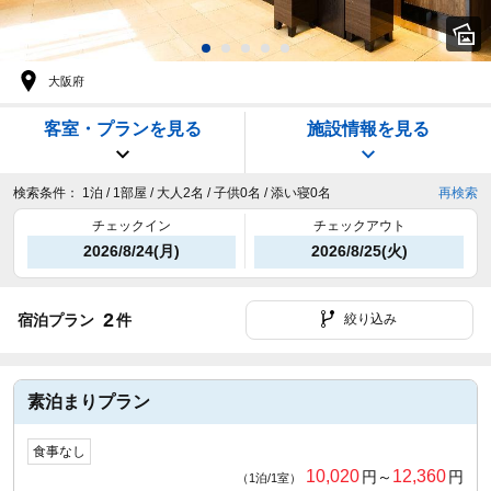
大阪府
客室・プランを見る
施設情報を見る
検索条件：
1泊 / 1部屋 / 大人2名 / 子供0名 / 添い寝0名
再検索
チェックイン
チェックアウト
2026/8/24(月)
2026/8/25(火)
2
宿泊プラン
件
絞り込み
素泊まりプラン
食事なし
10,020
12,360
円～
円
（1泊/1室）