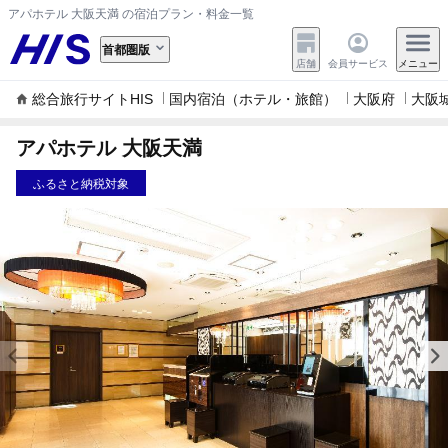
アパホテル 大阪天満 の宿泊プラン・料金一覧
首都圏版
店舗
会員サービス
メニュー
総合旅行サイトHIS
国内宿泊（ホテル・旅館）
大阪府
大阪
アパホテル 大阪天満
ふるさと納税対象